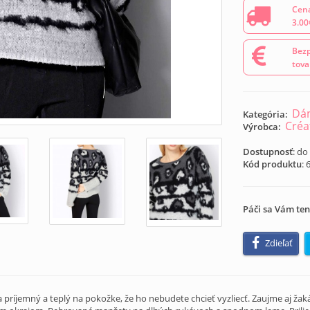
Cena
3.00
Bezp
tova
Dám
Kategória:
Créa
Výrobca:
Dostupnosť
: do
Kód produktu
:
Páči sa Vám ten
Zdieľať
a príjemný a teplý na pokožke, že ho nebudete chcieť vyzliecť. Zaujme aj ža