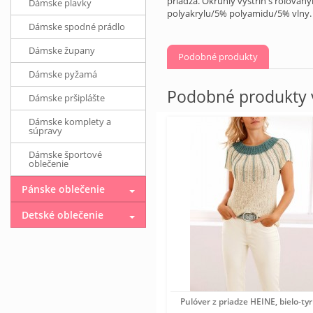
priadza. Okrúhly výstrih s rolova
Dámske plavky
polyakrylu/5% polyamidu/5% vlny.
Dámske spodné prádlo
Dámske župany
Podobné produkty
Dámske pyžamá
Podobné produkty v
Dámske pršiplášte
Dámske komplety a
súpravy
Dámske športové
oblečenie
Pánske oblečenie
Detské oblečenie
Pulóver z priadze HEINE, bielo-ty