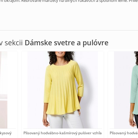
ným okrajom. Rebrované manžety na dlhých rukávoch a spodnom leme. Prilie
 sekcii
Dámske svetre a pulóvre
rkysový
Plisovaný hodvábno-kašmírový pulóver vzhľadom Création
Plisovaný hodv