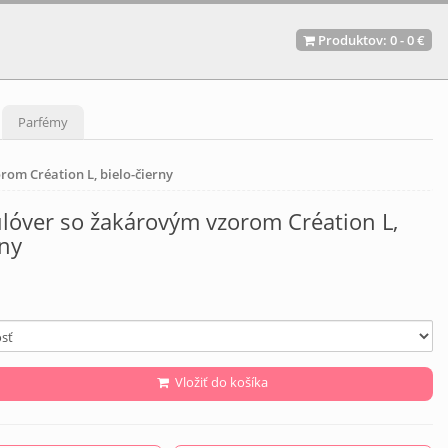
Produktov:
0
-
0 €
Parfémy
om Création L, bielo-čierny
lóver so žakárovým vzorom Création L,
rny
Vložiť do košíka