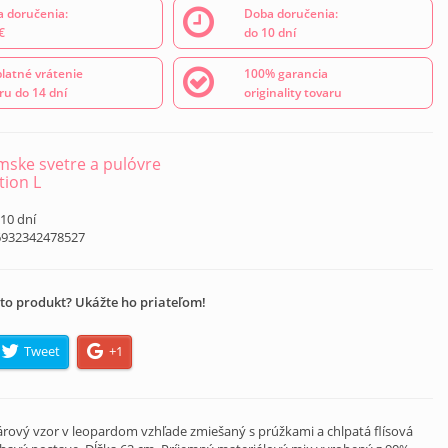
 doručenia:
Doba doručenia:
€
do 10 dní
latné vrátenie
100% garancia
ru do 14 dní
originality tovaru
ske svetre a pulóvre
tion L
 10 dní
6932342478527
to produkt? Ukážte ho priateľom!
Tweet
+1
kárový vzor v leopardom vzhľade zmiešaný s prúžkami a chlpatá flísová