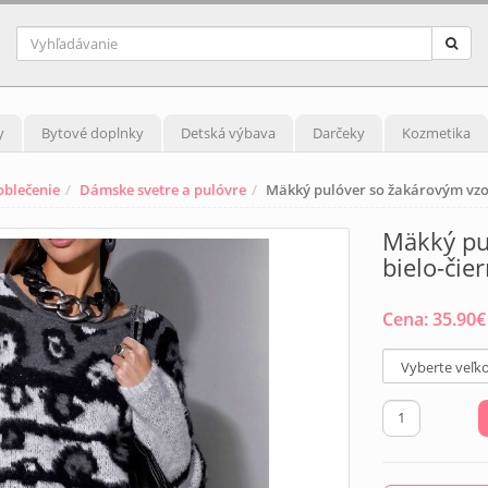
y
Bytové doplnky
Detská výbava
Darčeky
Kozmetika
blečenie
Dámske svetre a pulóvre
Mäkký pulóver so žakárovým vzor
Mäkký pu
bielo-čie
Cena:
35.90
€