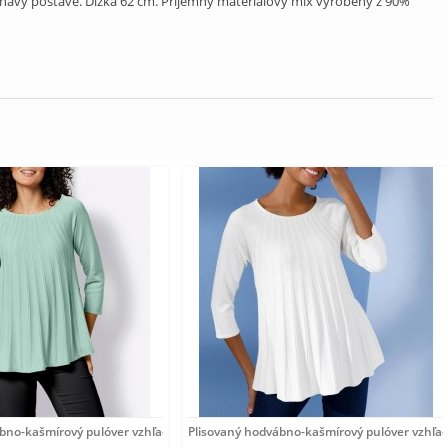
havý postave. Dĺžka 62 cm. Príjemný materiálový mix vyrobený z 90%
ábno-kašmírový pulóver vzhľadom Création
Plisovaný hodvábno-kašmírový pulóver vzhľa