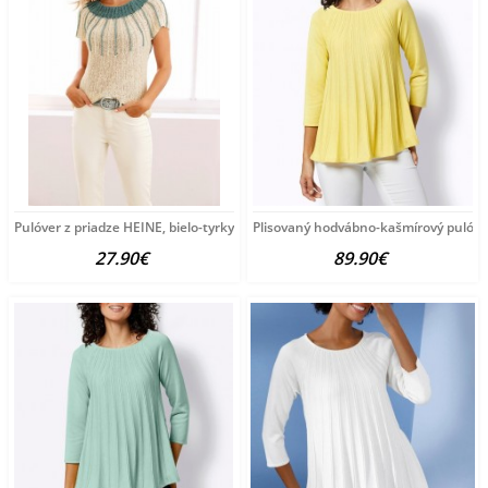
Pulóver z priadze HEINE, bielo-tyrkysový
Plisovaný hodvábno-kašmírový pulóve
27.90€
89.90€