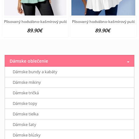
Plisovaný hodvábno-kašmírový pulóver vzhľadom Création
Plisovaný hodvábno-kašmírový pulóve
89.90€
89.90€
Dámske oblečenie
Dámske bundy a kabáty
Dámske mikiny
Dámske tričká
Dámske topy
Dámske tielka
Dámske šaty
Dámske blúzky