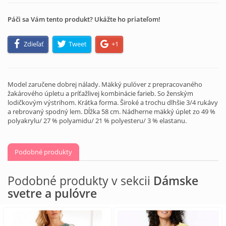
Páči sa Vám tento produkt? Ukážte ho priateľom!
Zdieľať
Tweet
+1
Model zaručene dobrej nálady. Mäkký pulóver z prepracovaného
žakárového úpletu a príťažlivej kombinácie farieb. So ženským
lodičkovým výstrihom. Krátka forma. Široké a trochu dlhšie 3/4 rukávy
a rebrovaný spodný lem. Dĺžka 58 cm. Nádherne mäkký úplet zo 49 %
polyakrylu/ 27 % polyamidu/ 21 % polyesteru/ 3 % elastanu.
Podobné produkty
Podobné produkty v sekcii
Dámske
svetre a pulóvre