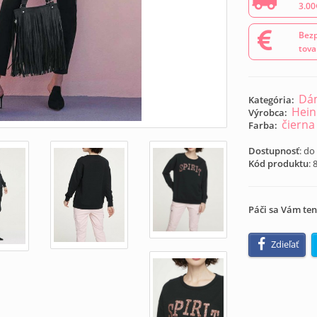
3.00
Bezp
tova
Dám
Kategória:
Hein
Výrobca:
čierna
Farba:
Dostupnosť
: do
Kód produktu
:
Páči sa Vám ten
Zdieľať