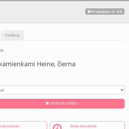
Produktov:
0
-
0 €
Parfémy
na
 kamienkami Heine, čierna
Vložiť do košíka
 doručenia:
Doba doručenia: