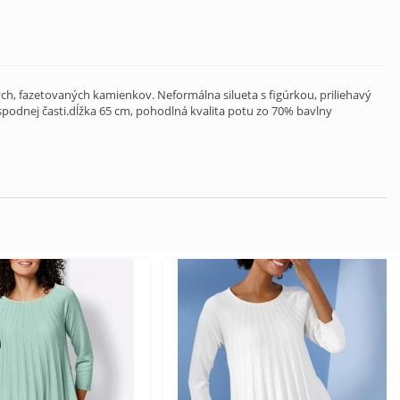
ch, fazetovaných kamienkov. Neformálna silueta s figúrkou, priliehavý
odnej časti.dĺžka 65 cm, pohodlná kvalita potu zo 70% bavlny