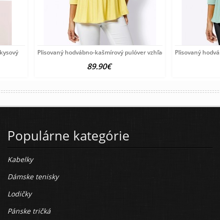
rkysový
Plisovaný hodvábno-kašmírový pulóver vzhľadom Création
Plisovaný hodv
89.90€
Populárne kategórie
Kabelky
Dámske tenisky
Lodičky
Pánske tričká