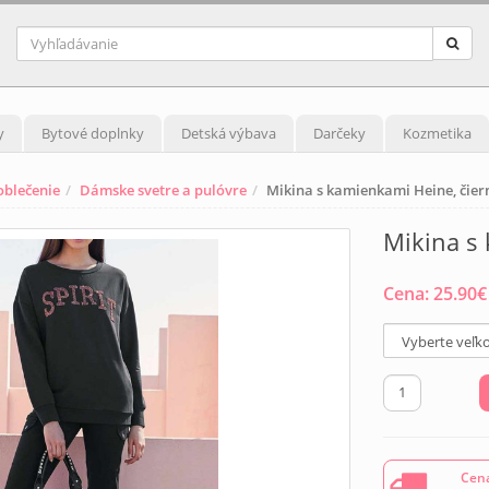
y
Bytové doplnky
Detská výbava
Darčeky
Kozmetika
blečenie
Dámske svetre a pulóvre
Mikina s kamienkami Heine, čier
Mikina s
Cena:
25.90
€
Cena