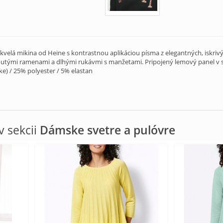
velá mikina od Heine s kontrastnou aplikáciou písma z elegantných, iskrivý
utými ramenami a dlhými rukávmi s manžetami. Pripojený lemový panel v sp
ke) / 25% polyester / 5% elastan
 sekcii
Dámske svetre a pulóvre