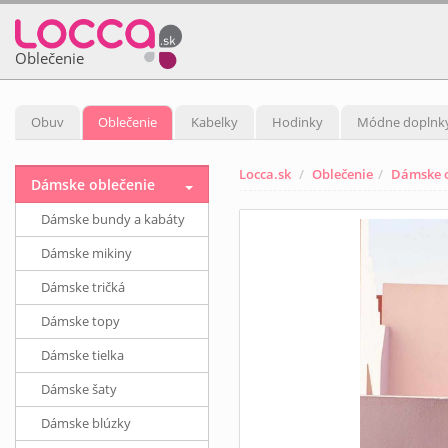
Oblečenie
Obuv
Oblečenie
Kabelky
Hodinky
Módne doplnk
Locca.sk
Oblečenie
Dámske o
Dámske oblečenie
Dámske bundy a kabáty
Dámske mikiny
Dámske tričká
Dámske topy
Dámske tielka
Dámske šaty
Dámske blúzky