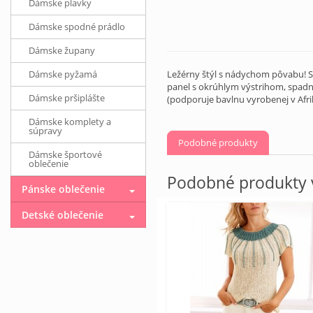
Dámske plavky
Dámske spodné prádlo
Dámske župany
Dámske pyžamá
Ležérny štýl s nádychom pôvabu! Sk
panel s okrúhlym výstrihom, spadn
Dámske pršiplášte
(podporuje bavlnu vyrobenej v Afri
Dámske komplety a
súpravy
Podobné produkty
Dámske športové
oblečenie
Podobné produkty v
Pánske oblečenie
Detské oblečenie