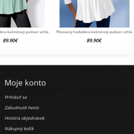
ábno-kašmírový pulóver vzhľadom Création
Plisovaný hodvábno-kašmírový pulóver vzhľa
89.90€
89.90€
Moje konto
Prihlásiť sa
Zabudnuté heslo
História objednávok
Nákupný košík