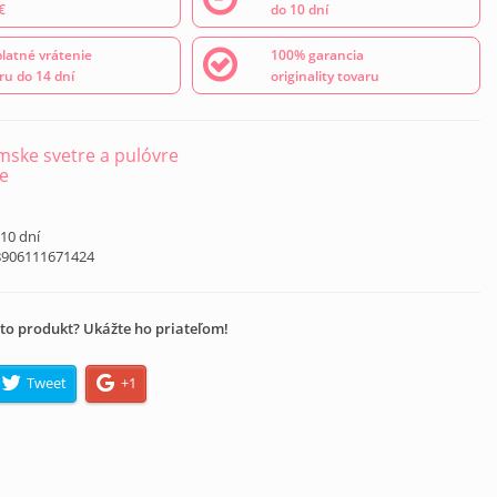
€
do 10 dní
latné vrátenie
100% garancia
ru do 14 dní
originality tovaru
ske svetre a pulóvre
e
 10 dní
8906111671424
to produkt? Ukážte ho priateľom!
Tweet
+1