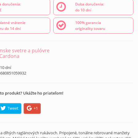
 doručenia:
Doba doručenia:
€
do 10 dní
latné vrátenie
100% garancia
ru do 14 dní
originality tovaru
ske svetre a pulóvre
 Cardona
 10 dní
8680851059932
to produkt? Ukážte ho priateľom!
Tweet
+1
 na dlhých raglánových rukávoch. Pripojené, tonálne rebrované manžety