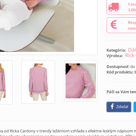
Cena
3.00
Bezp
tova
Dám
Kategória:
Rick
Výrobca:
Dostupnosť
: do
Kód produktu
:
Páči sa Vám ten
Zdieľať
kina od Ricka Cardony v trendy ležérnom vzhľade s efektne lesklým nápisom