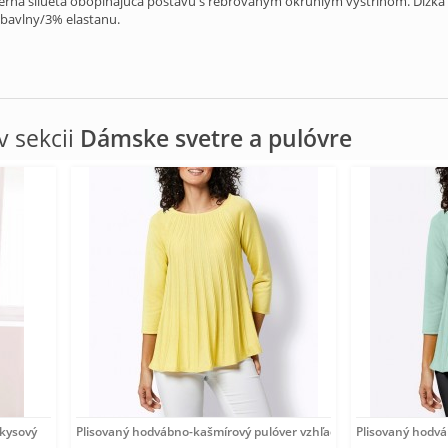
érna silueta obopínajúca postavu s rebrovaným okrúhlym výstrihom. Dĺžka
bavlny/3% elastanu.
 sekcii
Dámske svetre a pulóvre
rkysový
Plisovaný hodvábno-kašmírový pulóver vzhľadom Création
Plisovaný hodv