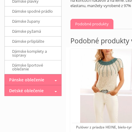
na koncoch rukávov a na leme. Lež
Dámske plavky
elastanu, manžety vyrobené z 97% 
Dámske spodné prádlo
Dámske župany
Podobné produkty
Dámske pyžamá
Podobné produkty v
Dámske pršiplášte
Dámske komplety a
súpravy
Dámske športové
oblečenie
Pánske oblečenie
Detské oblečenie
Pulóver z priadze HEINE, bielo-ty