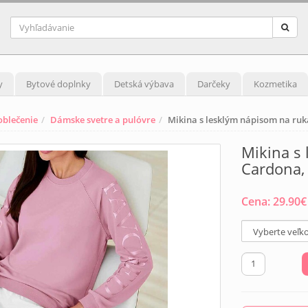
y
Bytové doplnky
Detská výbava
Darčeky
Kozmetika
blečenie
Dámske svetre a pulóvre
Mikina s lesklým nápisom na ruk
Mikina s
Cardona,
Cena:
29.90
€