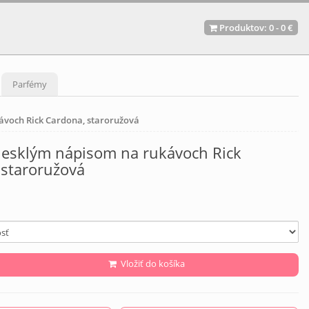
Produktov:
0
-
0 €
Parfémy
ávoch Rick Cardona, staroružová
 lesklým nápisom na rukávoch Rick
 staroružová
Vložiť do košíka