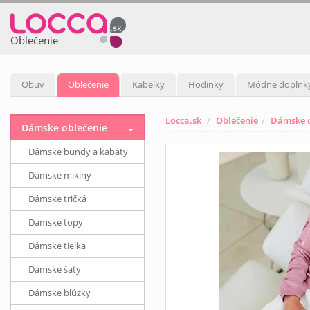
Oblečenie
Obuv
Oblečenie
Kabelky
Hodinky
Módne doplnk
Locca.sk
Oblečenie
Dámske o
Dámske oblečenie
Dámske bundy a kabáty
Dámske mikiny
Dámske tričká
Dámske topy
Dámske tielka
Dámske šaty
Dámske blúzky