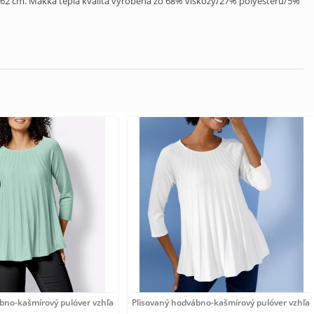
 62 cm. Mäkká teplá kvalita vyrobená zo 68% viskózy/27% polyesteru/5%
ábno-kašmírový pulóver vzhľadom Création
Plisovaný hodvábno-kašmírový pulóver vzhľa