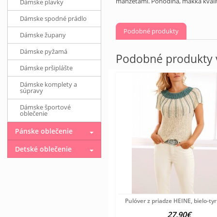
manžetami. Pohodlná, mäkká kvali
Dámske plavky
Dámske spodné prádlo
Podobné produkty
Dámske župany
Dámske pyžamá
Podobné produkty v
Dámske pršiplášte
Dámske komplety a
súpravy
Dámske športové
oblečenie
Pánske oblečenie
Detské oblečenie
Pulóver z priadze HEINE, bielo-ty
27.90€