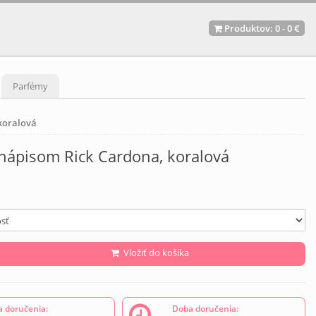
Produktov:
0
-
0 €
Parfémy
koralová
 nápisom Rick Cardona, koralová
Vložiť do košíka
 doručenia:
Doba doručenia: