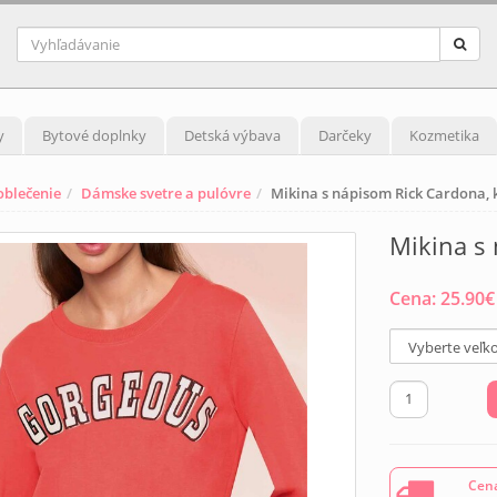
y
Bytové doplnky
Detská výbava
Darčeky
Kozmetika
blečenie
Dámske svetre a pulóvre
Mikina s nápisom Rick Cardona, 
Mikina s
Cena:
25.90
€
Cena