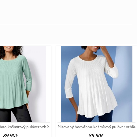
ábno-kašmírový pulóver vzhľadom Création
Plisovaný hodvábno-kašmírový pulóver vzhľa
89.90€
89.90€