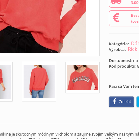
3.00
Bezp
tova
Dám
Kategória:
Rick
Výrobca:
Dostupnosť
: do
Kód produktu
:
Páči sa Vám ten
Zdieľať
Táto mikina je skutočným módnym vrcholom a zaujme svojím veľkým našitým n