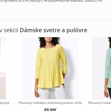
ta vyrobená zo 67% viskózy/27% polyamidu/6% elastanu. Dĺžka 62 cm.
 sekcii
Dámske svetre a pulóvre
rkysový
Plisovaný hodvábno-kašmírový pulóver vzhľadom Création
Plisovaný hodv
89.90€