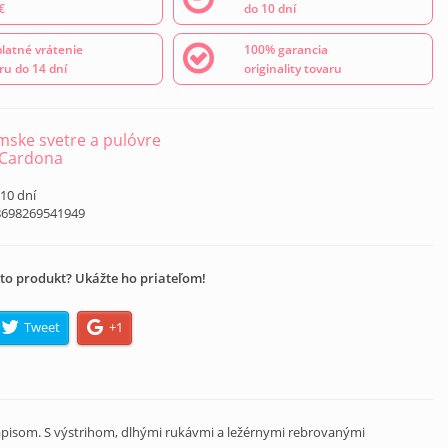
€
do 10 dní
latné vrátenie
100% garancia
ru do 14 dní
originality tovaru
ske svetre a pulóvre
 Cardona
 10 dní
8698269541949
to produkt? Ukážte ho priateľom!
Tweet
+1
ápisom. S výstrihom, dlhými rukávmi a ležérnymi rebrovanými