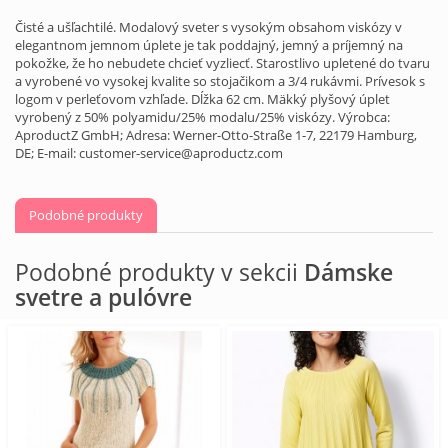
Čisté a ušľachtilé. Modalový sveter s vysokým obsahom viskózy v
elegantnom jemnom úplete je tak poddajný, jemný a príjemný na
pokožke, že ho nebudete chcieť vyzliecť. Starostlivo upletené do tvaru
a vyrobené vo vysokej kvalite so stojačikom a 3/4 rukávmi. Prívesok s
logom v perleťovom vzhľade. Dĺžka 62 cm. Mäkký plyšový úplet
vyrobený z 50% polyamidu/25% modalu/25% viskózy. Výrobca:
AproductZ GmbH; Adresa: Werner-Otto-Straße 1-7, 22179 Hamburg,
DE; E-mail: customer-service@aproductz.com
Podobné produkty
Podobné produkty v sekcii
Dámske
svetre a pulóvre