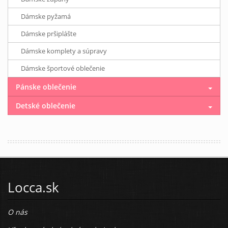
Dámske pyžamá
Dámske pršiplášte
Dámske komplety a súpravy
Dámske športové oblečenie
Pánske oblečenie
Detské oblečenie
Locca.sk
O nás