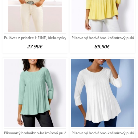
Pulóver z priadze HEINE, bielo-tyrkysový
Plisovaný hodvábno-kašmírový pulóve
27.90€
89.90€
Plisovaný hodvábno-kašmírový pulóver vzhľadom Création
Plisovaný hodvábno-kašmírový pulóve