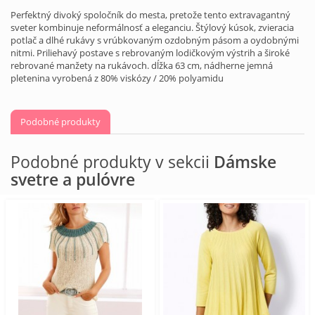
Perfektný divoký spoločník do mesta, pretože tento extravagantný
sveter kombinuje neformálnosť a eleganciu. Štýlový kúsok, zvieracia
potlač a dlhé rukávy s vrúbkovaným ozdobným pásom a oydobnými
nitmi. Priliehavý postave s rebrovaným lodičkovým výstrih a široké
rebrované manžety na rukávoch. dĺžka 63 cm, nádherne jemná
pletenina vyrobená z 80% viskózy / 20% polyamidu
Podobné produkty
Podobné produkty v sekcii
Dámske
svetre a pulóvre