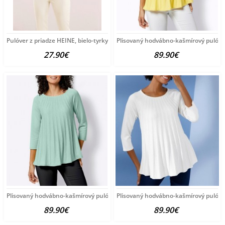
Pulóver z priadze HEINE, bielo-tyrkysový
Plisovaný hodvábno-kašmírový pulóve
27.90€
89.90€
Plisovaný hodvábno-kašmírový pulóver vzhľadom Création
Plisovaný hodvábno-kašmírový pulóve
89.90€
89.90€