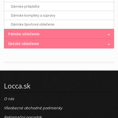
Dámske pršiplášte
Dámske komplety a súpravy
Dámske športové oblečenie
Pánske oblečenie
Detské oblečenie
Locca.sk
O nás
Všeobecné obchodné podmienky
Reklamačný poriadok