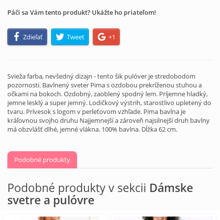
Páči sa Vám tento produkt? Ukážte ho priateľom!
Zdieľať
Tweet
+1
Svieža farba, nevšedný dizajn - tento šik pulóver je stredobodom
pozornosti. Bavlnený sveter Pima s ozdobou prekríženou stuhou a
očkami na bokoch. Ozdobný, zaoblený spodný lem. Príjemne hladký,
jemne lesklý a super jemný. Lodičkový výstrih, starostlivo upletený do
tvaru. Prívesok s logom v perleťovom vzhľade. Pima bavlna je
kráľovnou svojho druhu Najjemnejší a zároveň najsilnejší druh bavlny
má obzvlášť dlhé, jemné vlákna. 100% bavlna. Dĺžka 62 cm.
Podobné produkty
Podobné produkty v sekcii
Dámske
svetre a pulóvre