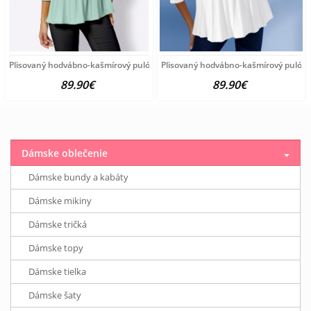
Plisovaný hodvábno-kašmírový pulóver vzhľadom Création
Plisovaný hodvábno-kašmírový pulóve
89.90€
89.90€
Dámske oblečenie
Dámske bundy a kabáty
Dámske mikiny
Dámske tričká
Dámske topy
Dámske tielka
Dámske šaty