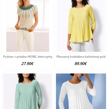
Pulóver z priadze HEINE, bielo-tyrkysový
Plisovaný hodvábno-kašmírový pulóve
27.90€
89.90€