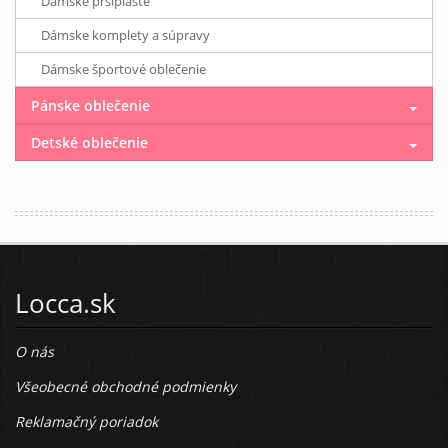
Dámske pršiplášte
Dámske komplety a súpravy
Dámske športové oblečenie
Pánske oblečenie
Detské oblečenie
Locca.sk
O nás
Všeobecné obchodné podmienky
Reklamačný poriadok