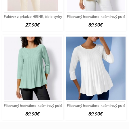
Pulóver z priadze HEINE, bielo-tyrkysový
Plisovaný hodvábno-kašmírový pulóve
27.90€
89.90€
Plisovaný hodvábno-kašmírový pulóver vzhľadom Création
Plisovaný hodvábno-kašmírový pulóve
89.90€
89.90€