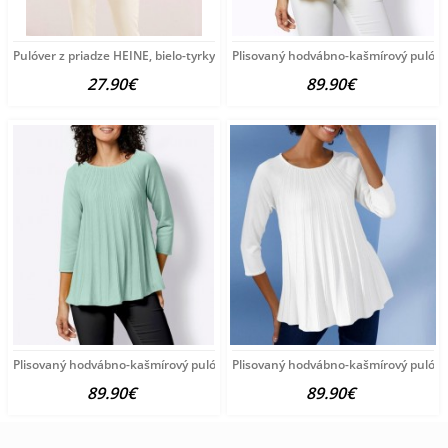
Pulóver z priadze HEINE, bielo-tyrkysový
Plisovaný hodvábno-kašmírový pulóve
27.90€
89.90€
Plisovaný hodvábno-kašmírový pulóver vzhľadom Création
Plisovaný hodvábno-kašmírový pulóve
89.90€
89.90€