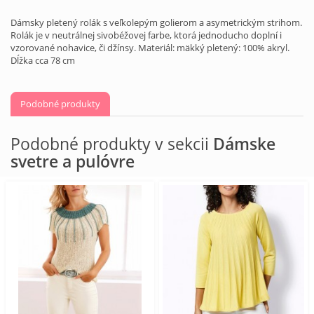
Dámsky pletený rolák s veľkolepým golierom a asymetrickým strihom.
Rolák je v neutrálnej sivobéžovej farbe, ktorá jednoducho doplní i
vzorované nohavice, či džínsy. Materiál: mäkký pletený: 100% akryl.
Dĺžka cca 78 cm
Podobné produkty
Podobné produkty v sekcii
Dámske
svetre a pulóvre