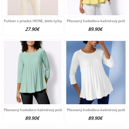
Pulóver z priadze HEINE, bielo-tyrkysový
Plisovaný hodvábno-kašmírový pulóve
27.90€
89.90€
Plisovaný hodvábno-kašmírový pulóver vzhľadom Création
Plisovaný hodvábno-kašmírový pulóve
89.90€
89.90€