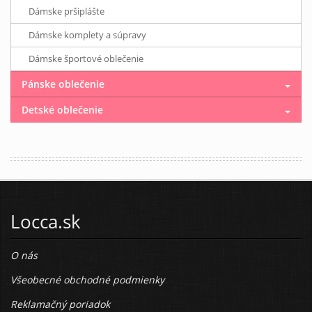
Dámske pršiplášte
Dámske komplety a súpravy
Dámske športové oblečenie
Pánske oblečenie
Detské oblečenie
Locca.sk
O nás
Všeobecné obchodné podmienky
Reklamačný poriadok