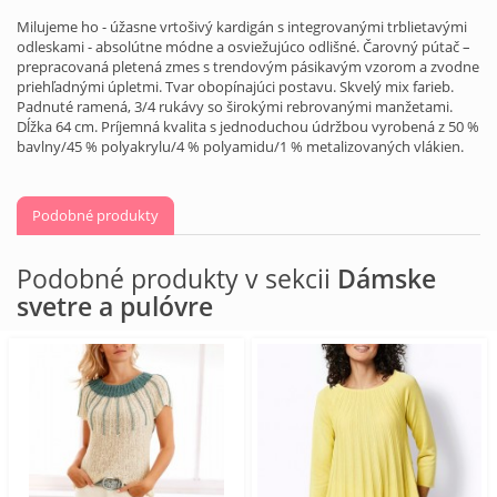
Milujeme ho - úžasne vrtošivý kardigán s integrovanými trblietavými
odleskami - absolútne módne a osviežujúco odlišné. Čarovný pútač –
prepracovaná pletená zmes s trendovým pásikavým vzorom a zvodne
priehľadnými úpletmi. Tvar obopínajúci postavu. Skvelý mix farieb.
Padnuté ramená, 3/4 rukávy so širokými rebrovanými manžetami.
Dĺžka 64 cm. Príjemná kvalita s jednoduchou údržbou vyrobená z 50 %
bavlny/45 % polyakrylu/4 % polyamidu/1 % metalizovaných vlákien.
Podobné produkty
Podobné produkty v sekcii
Dámske
svetre a pulóvre