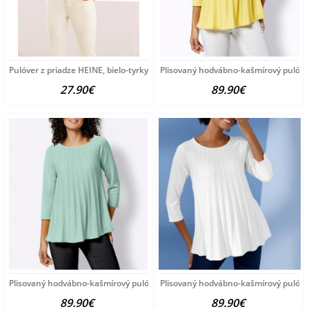
Pulóver z priadze HEINE, bielo-tyrkysový
Plisovaný hodvábno-kašmírový pulóve
27.90€
89.90€
Plisovaný hodvábno-kašmírový pulóver vzhľadom Création
Plisovaný hodvábno-kašmírový pulóve
89.90€
89.90€