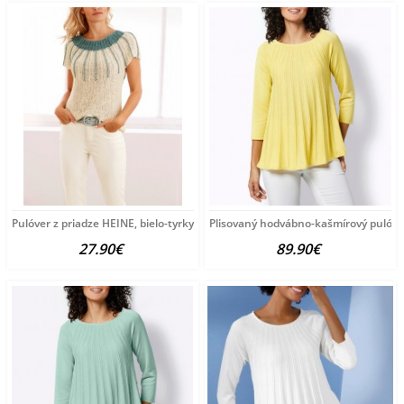
Pulóver z priadze HEINE, bielo-tyrkysový
Plisovaný hodvábno-kašmírový pulóve
27.90€
89.90€