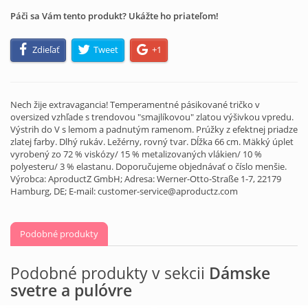
Páči sa Vám tento produkt? Ukážte ho priateľom!
Zdieľať
Tweet
+1
Nech žije extravagancia! Temperamentné pásikované tričko v
oversized vzhľade s trendovou "smajlíkovou" zlatou výšivkou vpredu.
Výstrih do V s lemom a padnutým ramenom. Prúžky z efektnej priadze
zlatej farby. Dlhý rukáv. Ležérny, rovný tvar. Dĺžka 66 cm. Mäkký úplet
vyrobený zo 72 % viskózy/ 15 % metalizovaných vlákien/ 10 %
polyesteru/ 3 % elastanu. Doporučujeme objednávať o číslo menšie.
Výrobca: AproductZ GmbH; Adresa: Werner-Otto-Straße 1-7, 22179
Hamburg, DE; E-mail: customer-service@aproductz.com
Podobné produkty
Podobné produkty v sekcii
Dámske
svetre a pulóvre