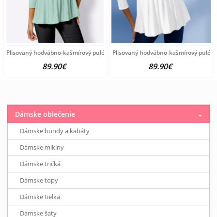
Plisovaný hodvábno-kašmírový pulóver vzhľadom Création
Plisovaný hodvábno-kašmírový pulóve
89.90€
89.90€
Dámske oblečenie
Dámske bundy a kabáty
Dámske mikiny
Dámske tričká
Dámske topy
Dámske tielka
Dámske šaty