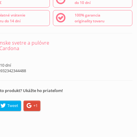
€
do 10 dní
latné vrátenie
100% garancia
ru do 14 dní
originality tovaru
ske svetre a pulóvre
 Cardona
 10 dní
6932342344488
to produkt? Ukážte ho priateľom!
Tweet
+1