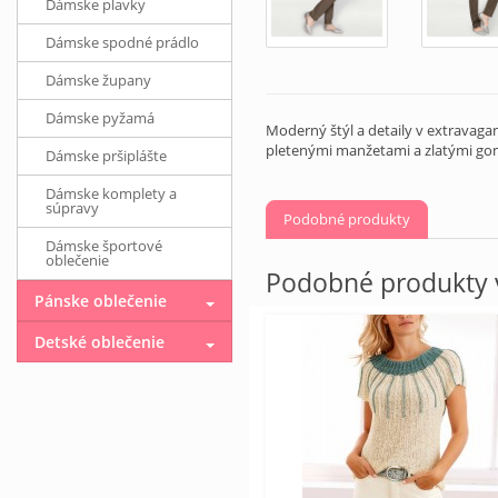
Dámske plavky
Dámske spodné prádlo
Dámske župany
Dámske pyžamá
Moderný štýl a detaily v extravaga
pletenými manžetami a zlatými gom
Dámske pršiplášte
Dámske komplety a
súpravy
Podobné produkty
Dámske športové
oblečenie
Podobné produkty v
Pánske oblečenie
Detské oblečenie