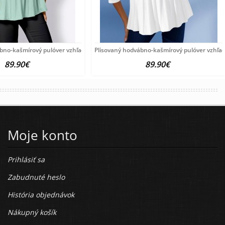
ábno-kašmírový pulóver vzhľadom Création
Plisovaný hodvábno-kašmírový pulóver vzhľa
89.90€
89.90€
Moje konto
Prihlásiť sa
Zabudnuté heslo
História objednávok
Nákupný košík