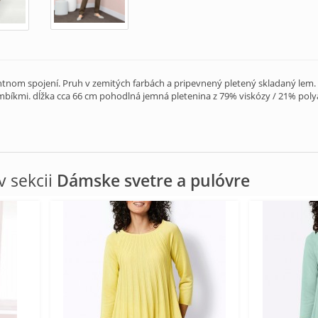
ntnom spojení. Pruh v zemitých farbách a pripevnený pletený skladaný lem. 
bíkmi. dĺžka cca 66 cm pohodlná jemná pletenina z 79% viskózy / 21% pol
 sekcii
Dámske svetre a pulóvre