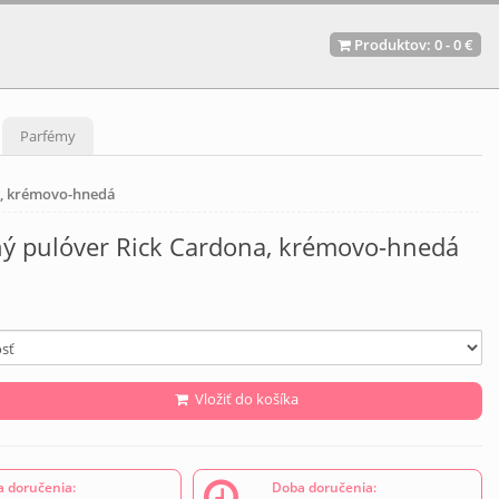
Produktov:
0
-
0 €
Parfémy
a, krémovo-hnedá
ý pulóver Rick Cardona, krémovo-hnedá
Vložiť do košíka
 doručenia:
Doba doručenia: