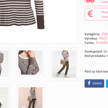
3.00
Bezp
tova
Dám
Kategória:
Rick
Výrobca:
hnedá
Farba:
Dostupnosť
: do
Kód produktu
:
Páči sa Vám ten
Zdieľať