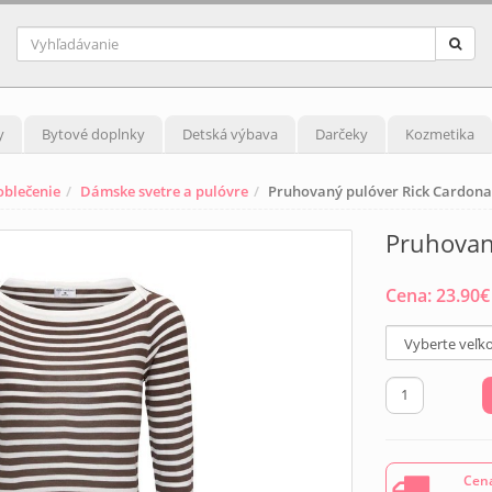
y
Bytové doplnky
Detská výbava
Darčeky
Kozmetika
blečenie
Dámske svetre a pulóvre
Pruhovaný pulóver Rick Cardon
Pruhovan
Cena:
23.90
€
Cena