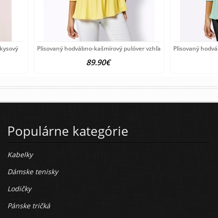
rkysový
Plisovaný hodvábno-kašmírový pulóver vzhľadom Création
Plisovaný hodv
89.90€
Populárne kategórie
Kabelky
Dámske tenisky
Lodičky
Pánske tričká