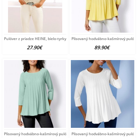
Pulóver z priadze HEINE, bielo-tyrkysový
Plisovaný hodvábno-kašmírový pulóve
27.90€
89.90€
Plisovaný hodvábno-kašmírový pulóver vzhľadom Création
Plisovaný hodvábno-kašmírový pulóve