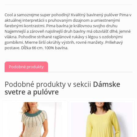
Cool a samozrejme super pohodlný! Kvalitný bavlnený pulóver Pima v
aktuálnej interpretácii s pruhovaným dizajnom a umiestnenými
farebnými kontrastmi. Pima bavlna je kráľovnou svojho druhu
Najjemnejší a zároveň najsilnejší druh bavlny má obzvlášť dlhé, jemné
vlákna. Pohodlne strihané raglánové rukávy s légou s ozdobnými
gombíkmi. Mierne širší okrúhly výstrih, rovné manžety. Priliehavý
postave. Dĺžka 66 cm. 100% bavlna.
Podobné produkty
Podobné produkty v sekcii
Dámske
svetre a pulóvre