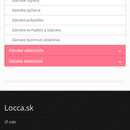
Dámske župany
Dámske pyžamá
Dámske pršiplášte
Dámske komplety a súpravy
Dámske športové oblečenie
Pánske oblečenie
Detské oblečenie
Locca.sk
O nás