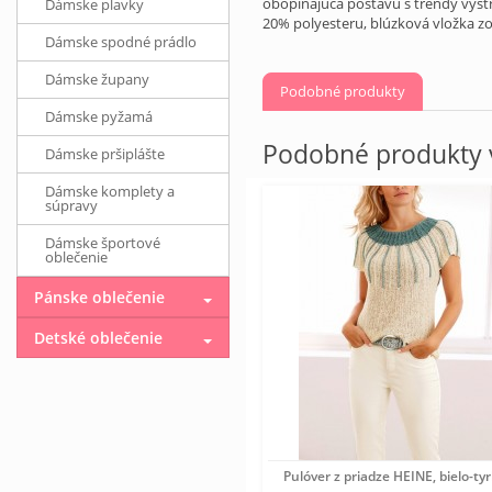
obopínajúca postavu s trendy výst
Dámske plavky
20% polyesteru, blúzková vložka z
Dámske spodné prádlo
Dámske župany
Podobné produkty
Dámske pyžamá
Podobné produkty v
Dámske pršiplášte
Dámske komplety a
súpravy
Dámske športové
oblečenie
Pánske oblečenie
Detské oblečenie
Pulóver z priadze HEINE, bielo-ty