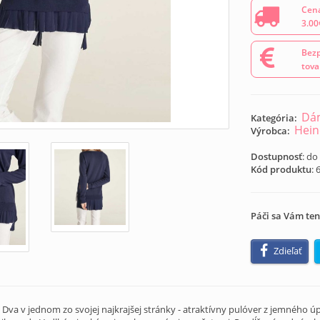
Cena
3.00
Bezp
tova
Dám
Kategória:
Hein
Výrobca:
Dostupnosť
: do
Kód produktu
:
Páči sa Vám ten
Zdieľať
va v jednom zo svojej najkrajšej stránky - atraktívny pulóver z jemného ú