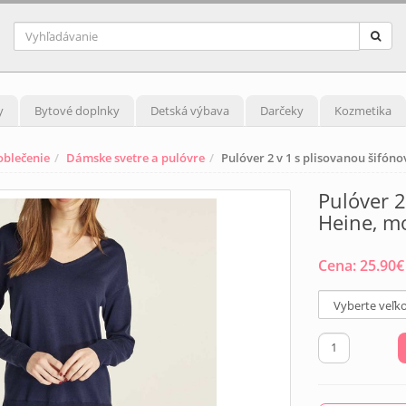
y
Bytové doplnky
Detská výbava
Darčeky
Kozmetika
blečenie
Dámske svetre a pulóvre
Pulóver 2 v 1 s plisovanou šifó
Pulóver 2
Heine, m
Cena:
25.90
€