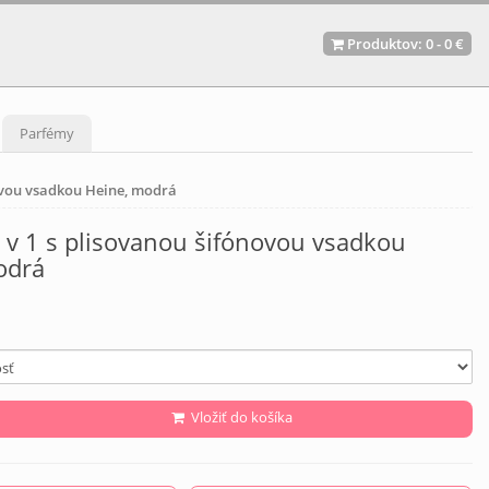
Produktov:
0
-
0 €
Parfémy
novou vsadkou Heine, modrá
 v 1 s plisovanou šifónovou vsadkou
odrá
Vložiť do košíka