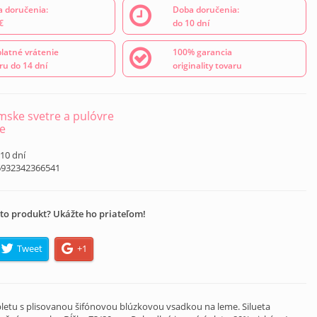
 doručenia:
Doba doručenia:
€
do 10 dní
latné vrátenie
100% garancia
ru do 14 dní
originality tovaru
ske svetre a pulóvre
e
 10 dní
6932342366541
to produkt? Ukážte ho priateľom!
Tweet
+1
pletu s plisovanou šifónovou blúzkovou vsadkou na leme. Silueta