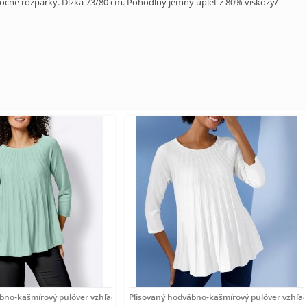
čné rozparky. Dĺžka 73/80 cm. Pohodlný jemný úplet z 80% viskózy/
ábno-kašmírový pulóver vzhľadom Création
Plisovaný hodvábno-kašmírový pulóver vzhľa