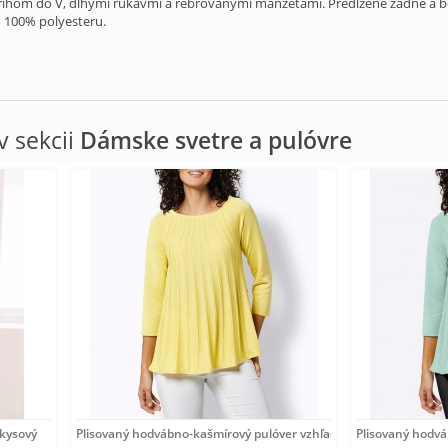
rihom do V, dlhými rukávmi a rebrovanými manžetami. Predĺžené zadné a bo
o 100% polyesteru.
 sekcii
Dámske svetre a pulóvre
rkysový
Plisovaný hodvábno-kašmírový pulóver vzhľadom Création
Plisovaný hodv