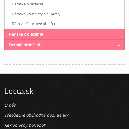
Dámske pršiplášte
Dámske komplety a súpravy
Dámske športové oblečenie
Pánske oblečenie
Detské oblečenie
Locca.sk
O nás
Všeobecné obchodné podmienky
Reklamačný poriadok