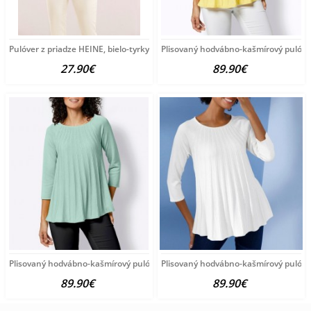
Pulóver z priadze HEINE, bielo-tyrkysový
Plisovaný hodvábno-kašmírový pulóve
27.90€
89.90€
Plisovaný hodvábno-kašmírový pulóver vzhľadom Création
Plisovaný hodvábno-kašmírový pulóve
89.90€
89.90€