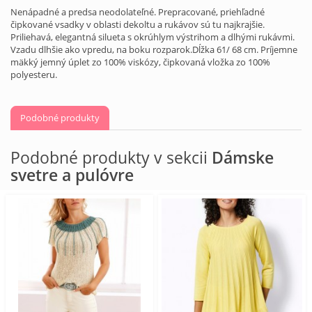
Nenápadné a predsa neodolateľné. Prepracované, priehľadné
čipkované vsadky v oblasti dekoltu a rukávov sú tu najkrajšie.
Priliehavá, elegantná silueta s okrúhlym výstrihom a dlhými rukávmi.
Vzadu dlhšie ako vpredu, na boku rozparok.Dĺžka 61/ 68 cm. Príjemne
mäkký jemný úplet zo 100% viskózy, čipkovaná vložka zo 100%
polyesteru.
Podobné produkty
Podobné produkty v sekcii
Dámske
svetre a pulóvre