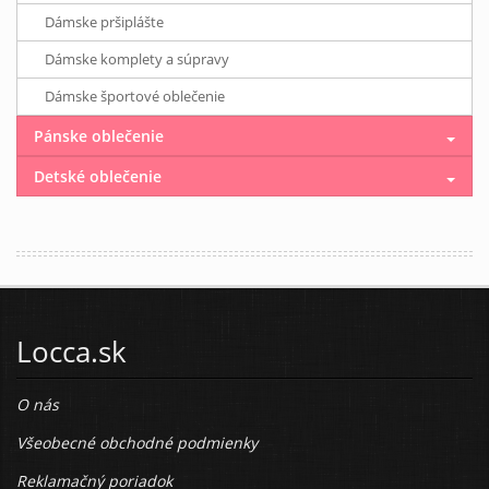
Dámske pršiplášte
Dámske komplety a súpravy
Dámske športové oblečenie
Pánske oblečenie
Detské oblečenie
Locca.sk
O nás
Všeobecné obchodné podmienky
Reklamačný poriadok