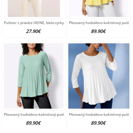
Pulóver z priadze HEINE, bielo-tyrkysový
Plisovaný hodvábno-kašmírový pulóve
27.90€
89.90€
Plisovaný hodvábno-kašmírový pulóver vzhľadom Création
Plisovaný hodvábno-kašmírový pulóve
89.90€
89.90€