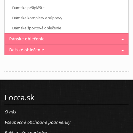
Dámske pršiplášte
Dámske komplety a súpravy
Dámske športové oblečenie
Pánske oblečenie
Detské oblečenie
Locca.sk
O nás
Všeobecné obchodné podmienky
Reklamačný poriadok