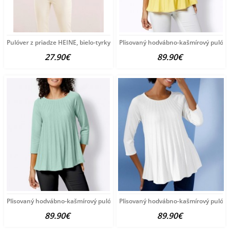
Pulóver z priadze HEINE, bielo-tyrkysový
Plisovaný hodvábno-kašmírový pulóve
27.90€
89.90€
Plisovaný hodvábno-kašmírový pulóver vzhľadom Création
Plisovaný hodvábno-kašmírový pulóve
89.90€
89.90€