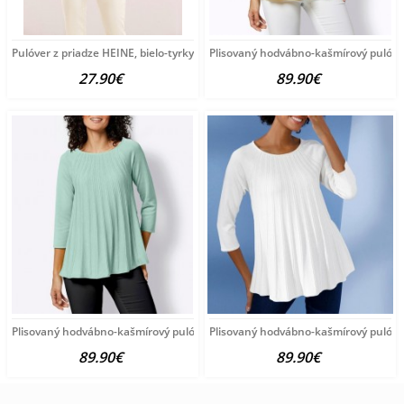
Pulóver z priadze HEINE, bielo-tyrkysový
Plisovaný hodvábno-kašmírový pulóve
27.90€
89.90€
Plisovaný hodvábno-kašmírový pulóver vzhľadom Création
Plisovaný hodvábno-kašmírový pulóve
89.90€
89.90€