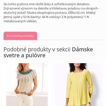
Do tohto pulóvra sme vložili lásku k sofistikovaným detailom.
Zvýraznené výrezom na dekolte a trblietavou priadzou na okrajoch -
skutočný pútač! Silueta obopínajúca postavu. Dĺžka 62 cm. Mäkký
jemný úplet z 53 % bavlny/ 44 % viskózy/ 2 % polyesteru/ 1 %
metalizovaných vlákien.
Podobné produkty
Podobné produkty v sekcii
Dámske
svetre a pulóvre