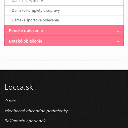
Dámske pršiplášte
Dámske komplety a súpravy
Dámske športové oblečenie
Pánske oblečenie
Detské oblečenie
Locca.sk
O nás
Všeobecné obchodné podmienky
Reklamačný poriadok