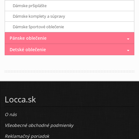
Dámske pršiplášte
Dámske komplety a súpravy
Dámske športové oblečenie
Pánske oblečenie
Detské oblečenie
Locca.sk
O nás
Všeobecné obchodné podmienky
Reklamačný poriadok