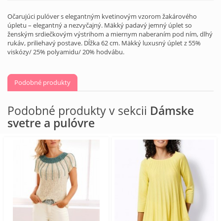
Očarujúci pulóver s elegantným kvetinovým vzorom žakárového
úpletu – elegantný a nezvyčajný. Mäkký padavý jemný úplet so
ženským srdiečkovým výstrihom a miernym naberaním pod ním, dlhý
rukáv, priliehavý postave. Dĺžka 62 cm. Mäkký luxusný úplet z 55%
viskózy/ 25% polyamidu/ 20% hodvábu.
Podobné produkty
Podobné produkty v sekcii
Dámske
svetre a pulóvre