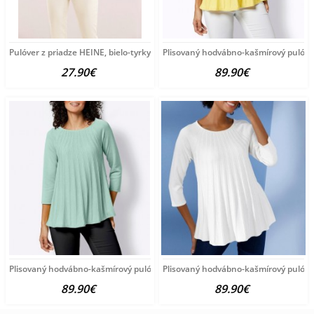
Pulóver z priadze HEINE, bielo-tyrkysový
Plisovaný hodvábno-kašmírový pulóve
27.90€
89.90€
Plisovaný hodvábno-kašmírový pulóver vzhľadom Création
Plisovaný hodvábno-kašmírový pulóve
89.90€
89.90€