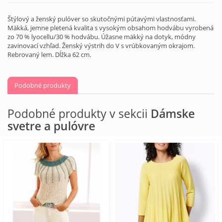
Štýlový a ženský pulóver so skutočnými pútavými vlastnosťami.
Mäkká, jemne pletená kvalita s vysokým obsahom hodvábu vyrobená
zo 70 % lyocellu/30 % hodvábu. Úžasne mäkký na dotyk, módny
zavinovací vzhľad. Ženský výstrih do V s vrúbkovaným okrajom.
Rebrovaný lem. Dĺžka 62 cm.
Podobné produkty
Podobné produkty v sekcii
Dámske
svetre a pulóvre