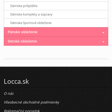
Dámske pršiplášte
Dámske komplety a súpravy
Dámske športové oblečenie
Pánske oblečenie
Detské oblečenie
Locca.sk
O nás
Všeobecné obchodné podmienky
Reklamačný poriadok