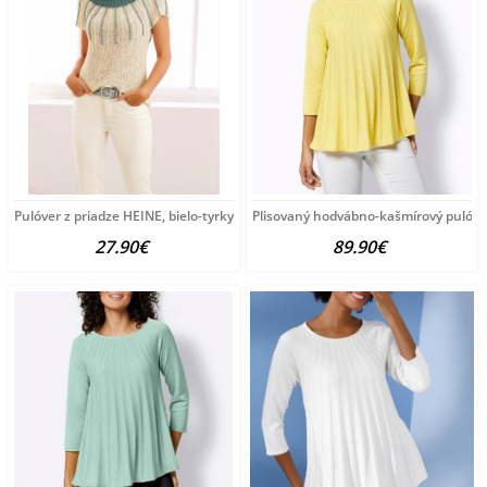
Pulóver z priadze HEINE, bielo-tyrkysový
Plisovaný hodvábno-kašmírový pulóve
27.90€
89.90€