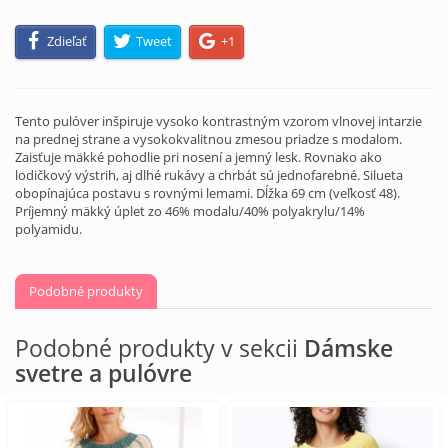
Zdieľať
Tweet
+1
Tento pulóver inšpiruje vysoko kontrastným vzorom vlnovej intarzie
na prednej strane a vysokokvalitnou zmesou priadze s modalom.
Zaisťuje mäkké pohodlie pri nosení a jemný lesk. Rovnako ako
lodičkový výstrih, aj dlhé rukávy a chrbát sú jednofarebné. Silueta
obopínajúca postavu s rovnými lemami. Dĺžka 69 cm (veľkosť 48).
Príjemný mäkký úplet zo 46% modalu/40% polyakrylu/14%
polyamidu.
Podobné produkty
Podobné produkty v sekcii
Dámske
svetre a pulóvre