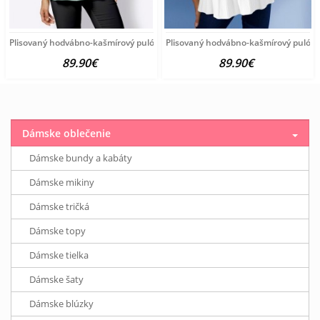
Plisovaný hodvábno-kašmírový pulóver vzhľadom Création
Plisovaný hodvábno-kašmírový pulóve
89.90€
89.90€
Dámske oblečenie
Dámske bundy a kabáty
Dámske mikiny
Dámske tričká
Dámske topy
Dámske tielka
Dámske šaty
Dámske blúzky