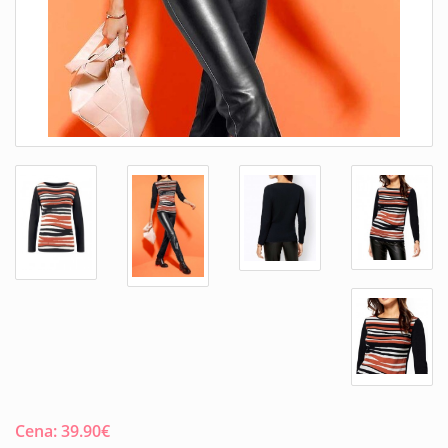
Cena:
39.90
€