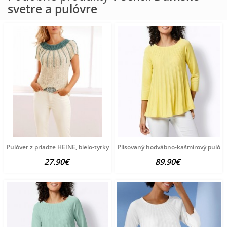
svetre a pulóvre
Pulóver z priadze HEINE, bielo-tyrkysový
Plisovaný hodvábno-kašmírový pulóve
27.90€
89.90€