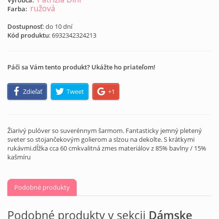
Výrobca:
ružová
Farba:
Dostupnosť
: do 10 dní
Kód produktu
:
6932342324213
Páči sa Vám tento produkt? Ukážte ho priateľom!
Zdieľať
Tweet
+1
Žiarivý pulóver so suverénnym šarmom. Fantasticky jemný pletený
sveter so stojančekovým golierom a slzou na dekolte. S krátkymi
rukávmi.dĺžka cca 60 cmkvalitná zmes materiálov z 85% bavlny / 15%
kašmíru
Podobné produkty
Podobné produkty v sekcii
Dámske