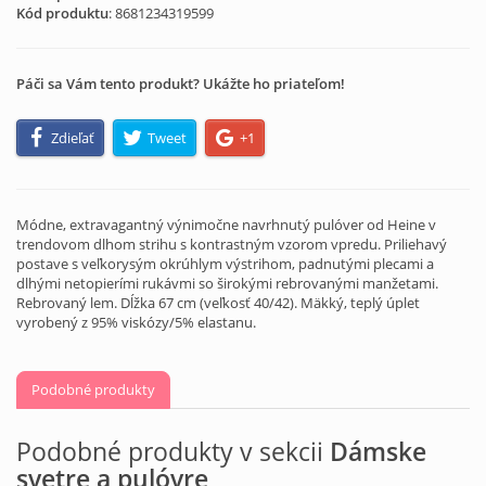
Kód produktu
:
8681234319599
Páči sa Vám tento produkt? Ukážte ho priateľom!
Zdieľať
Tweet
+1
Módne, extravagantný výnimočne navrhnutý pulóver od Heine v
trendovom dlhom strihu s kontrastným vzorom vpredu. Priliehavý
postave s veľkorysým okrúhlym výstrihom, padnutými plecami a
dlhými netopierími rukávmi so širokými rebrovanými manžetami.
Rebrovaný lem. Dĺžka 67 cm (veľkosť 40/42). Mäkký, teplý úplet
vyrobený z 95% viskózy/5% elastanu.
Podobné produkty
Podobné produkty v sekcii
Dámske
svetre a pulóvre