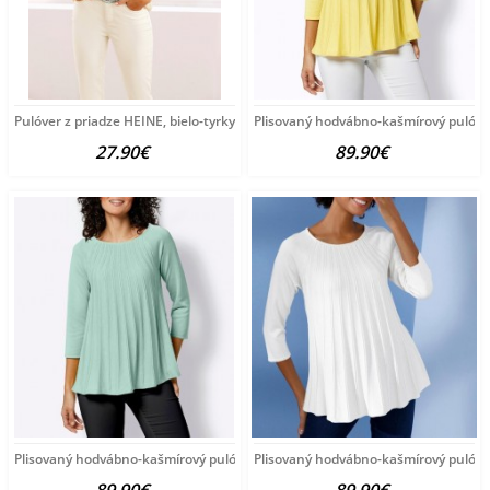
Pulóver z priadze HEINE, bielo-tyrkysový
Plisovaný hodvábno-kašmírový pulóve
27.90€
89.90€
Plisovaný hodvábno-kašmírový pulóver vzhľadom Création
Plisovaný hodvábno-kašmírový pulóve