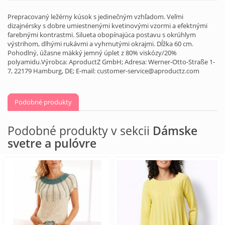
Prepracovaný ležérny kúsok s jedinečným vzhľadom. Veľmi
dizajnérsky s dobre umiestnenými kvetinovými vzormi a efektnými
farebnými kontrastmi. Silueta obopínajúca postavu s okrúhlym
výstrihom, dlhými rukávmi a vyhrnutými okrajmi. Dĺžka 60 cm.
Pohodlný, úžasne mäkký jemný úplet z 80% viskózy/20%
polyamidu.Výrobca: AproductZ GmbH; Adresa: Werner-Otto-Straße 1-
7, 22179 Hamburg, DE; E-mail: customer-service@aproductz.com
Podobné produkty
Podobné produkty v sekcii
Dámske
svetre a pulóvre