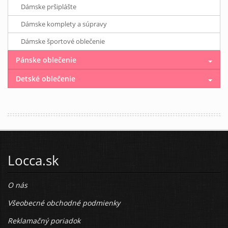
Dámske pršiplášte
Dámske komplety a súpravy
Dámske športové oblečenie
Pánske oblečenie
Detské oblečenie
Locca.sk
O nás
Všeobecné obchodné podmienky
Reklamačný poriadok