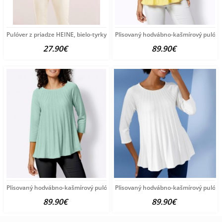
Pulóver z priadze HEINE, bielo-tyrkysový
Plisovaný hodvábno-kašmírový pulóve
27.90€
89.90€
Plisovaný hodvábno-kašmírový pulóver vzhľadom Création
Plisovaný hodvábno-kašmírový pulóve
89.90€
89.90€