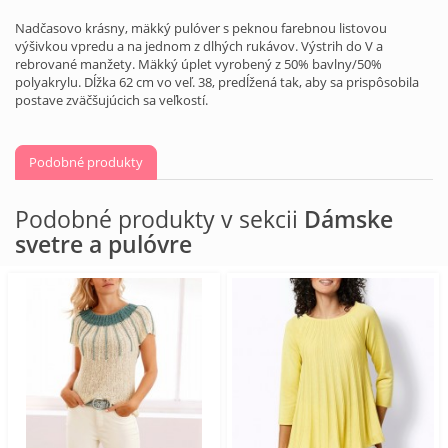
Nadčasovo krásny, mäkký pulóver s peknou farebnou listovou
výšivkou vpredu a na jednom z dlhých rukávov. Výstrih do V a
rebrované manžety. Mäkký úplet vyrobený z 50% bavlny/50%
polyakrylu. Dĺžka 62 cm vo veľ. 38, predĺžená tak, aby sa prispôsobila
postave zväčšujúcich sa veľkostí.
Podobné produkty
Podobné produkty v sekcii
Dámske
svetre a pulóvre