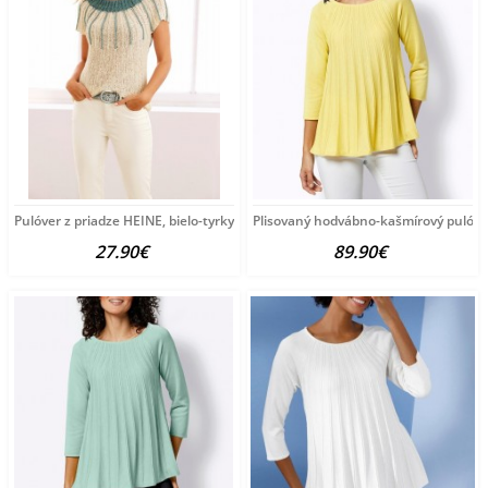
Pulóver z priadze HEINE, bielo-tyrkysový
Plisovaný hodvábno-kašmírový pulóve
27.90€
89.90€