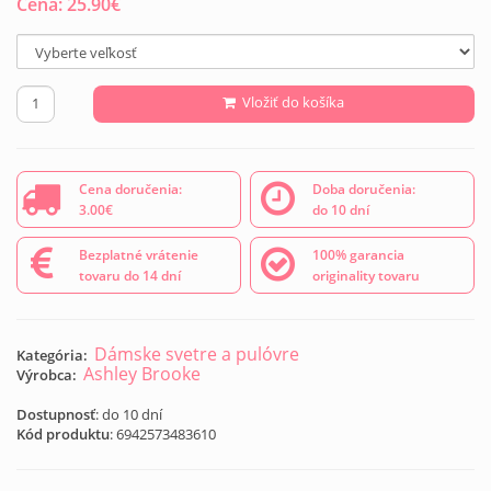
Cena:
25.90
€
Vložiť do košíka
Cena doručenia:
Doba doručenia:
3.00€
do 10 dní
Bezplatné vrátenie
100% garancia
tovaru do 14 dní
originality tovaru
Dámske svetre a pulóvre
Kategória:
Ashley Brooke
Výrobca:
Dostupnosť
: do 10 dní
Kód produktu
:
6942573483610