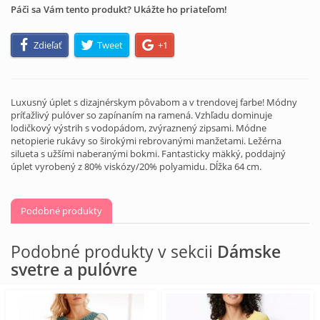
Páči sa Vám tento produkt? Ukážte ho priateľom!
Zdieľať
Tweet
+1
Luxusný úplet s dizajnérskym pôvabom a v trendovej farbe! Módny
príťažlivý pulóver so zapínaním na ramená. Vzhľadu dominuje
lodičkový výstrih s vodopádom, zvýraznený zipsami. Módne
netopierie rukávy so širokými rebrovanými manžetami. Ležérna
silueta s užšími naberanými bokmi. Fantasticky mäkký, poddajný
úplet vyrobený z 80% viskózy/20% polyamidu. Dĺžka 64 cm.
Podobné produkty
Podobné produkty v sekcii
Dámske
svetre a pulóvre