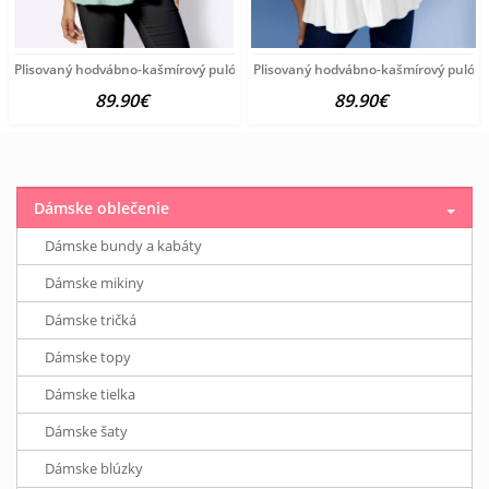
Plisovaný hodvábno-kašmírový pulóver vzhľadom Création
Plisovaný hodvábno-kašmírový pulóve
89.90€
89.90€
Dámske oblečenie
Dámske bundy a kabáty
Dámske mikiny
Dámske tričká
Dámske topy
Dámske tielka
Dámske šaty
Dámske blúzky