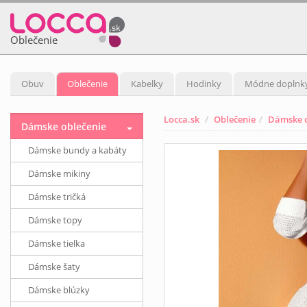
Oblečenie
Obuv
Oblečenie
Kabelky
Hodinky
Módne doplnk
Locca.sk
Oblečenie
Dámske o
Dámske oblečenie
Dámske bundy a kabáty
Dámske mikiny
Dámske tričká
Dámske topy
Dámske tielka
Dámske šaty
Dámske blúzky