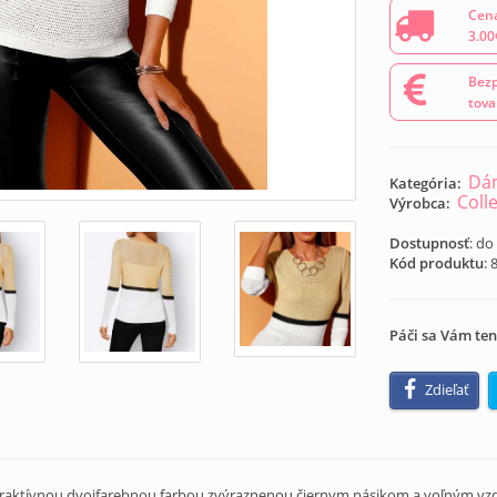
Cena
3.00
Bezp
tova
Dám
Kategória:
Coll
Výrobca:
Dostupnosť
: do
Kód produktu
:
Páči sa Vám ten
Zdieľať
raktívnou dvojfarebnou farbou zvýraznenou čiernym pásikom a voľným vzd