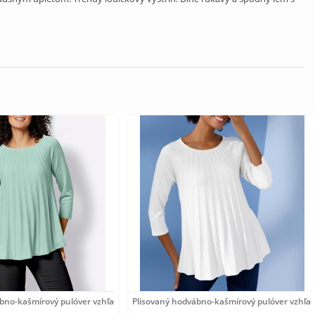
ábno-kašmírový pulóver vzhľadom Création
Plisovaný hodvábno-kašmírový pulóver vzhľa