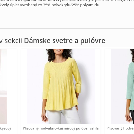
kvelý úplet vyrobený zo 75% polyakrylu/25% polyamidu.
 sekcii
Dámske svetre a pulóvre
rkysový
Plisovaný hodvábno-kašmírový pulóver vzhľadom Création
Plisovaný hodv