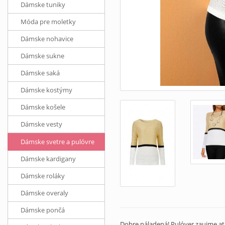
Dámske tuniky
Móda pre moletky
Dámske nohavice
Dámske sukne
Dámske saká
Dámske kostýmy
Dámske košele
Dámske vesty
Dámske svetre a pulóvre
Dámske kardigany
Dámske roláky
Dámske overaly
Dámske pončá
Dobre náladená! Pulóver zaujme at