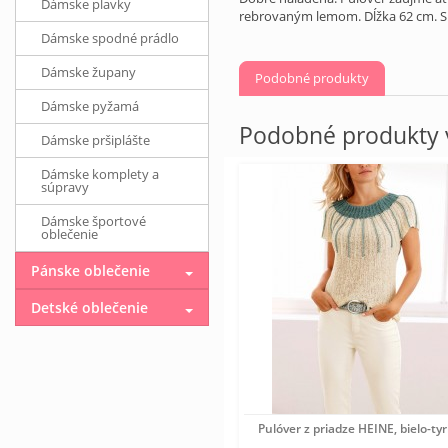
Dámske plavky
rebrovaným lemom. Dĺžka 62 cm. S
Dámske spodné prádlo
Dámske župany
Podobné produkty
Dámske pyžamá
Podobné produkty v
Dámske pršiplášte
Dámske komplety a
súpravy
Dámske športové
oblečenie
Pánske oblečenie
Detské oblečenie
Pulóver z priadze HEINE, bielo-ty