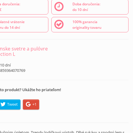
 doručenia:
Doba doručenia:
€
do 10 dní
latné vrátenie
100% garancia
ru do 14 dní
originality tovaru
ske svetre a pulóvre
ection L
 10 dní
8859364070769
to produkt? Ukážte ho priateľom!
Tweet
+1
ušným úpletom. Trendy lodičkový výstrih. Dlhé rukávy a spodný lem s