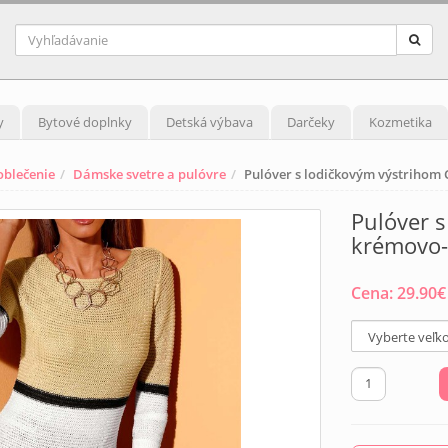
y
Bytové doplnky
Detská výbava
Darčeky
Kozmetika
blečenie
Dámske svetre a pulóvre
Pulóver s lodičkovým výstrihom 
Pulóver s
krémovo-
Cena:
29.90
€