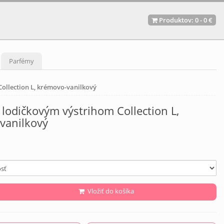
Produktov:
0
-
0 €
Parfémy
Collection L, krémovo-vanilkový
 lodičkovým výstrihom Collection L,
vanilkový
Vložiť do košíka