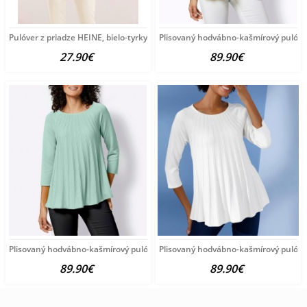
Pulóver z priadze HEINE, bielo-tyrkysový
Plisovaný hodvábno-kašmírový pulóve
27.90€
89.90€
Plisovaný hodvábno-kašmírový pulóver vzhľadom Création
Plisovaný hodvábno-kašmírový pulóve
89.90€
89.90€