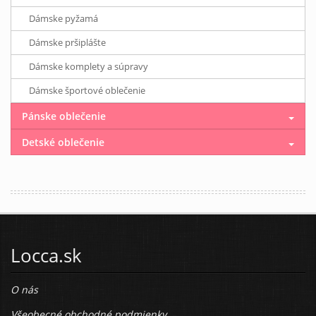
Dámske pyžamá
Dámske pršiplášte
Dámske komplety a súpravy
Dámske športové oblečenie
Pánske oblečenie
Detské oblečenie
Locca.sk
O nás
Všeobecné obchodné podmienky