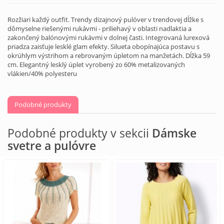
Rozžiari každý outfit. Trendy dizajnový pulóver v trendovej dĺžke s
dômyselne riešenými rukávmi - priliehavý v oblasti nadlaktia a
zakončený balónovými rukávmi v dolnej časti. Integrovaná lurexová
priadza zaisťuje lesklé glam efekty. Silueta obopínajúca postavu s
okrúhlym výstrihom a rebrovaným úpletom na manžetách. Dĺžka 59
cm. Elegantný lesklý úplet vyrobený zo 60% metalizovaných
vlákien/40% polyesteru
Podobné produkty
Podobné produkty v sekcii
Dámske
svetre a pulóvre