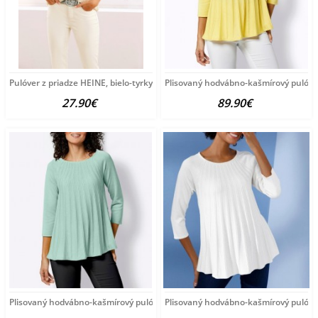
Pulóver z priadze HEINE, bielo-tyrkysový
Plisovaný hodvábno-kašmírový pulóve
27.90€
89.90€
Plisovaný hodvábno-kašmírový pulóver vzhľadom Création
Plisovaný hodvábno-kašmírový pulóve