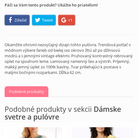
Páči sa Vám tento produkt? Ukážte ho priateľom!
Zdieľať
Tweet
+1
Okamžite ohromí nezvyčajný dizajn tohto pulóvra. Trendová potlač v
módnom výbere farieb od bielej cez okrovo žltú až po džínsovú
modrú a s jemnými vintage efektmi. Pruhovaný kontrastný rebrovaný
úplet na spodnom leme. Lemovaný ramenný šev a výstrih. Príjemný,
mäkký jemný úplet zo 100% bavlny. Tvar priliehajúci k postave s
malými bočnými rozparkami. Dĺžka 62 cm.
Podobné produkty
Podobné produkty v sekcii
Dámske
svetre a pulóvre