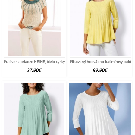
Pulóver z priadze HEINE, bielo-tyrkysový
Plisovaný hodvábno-kašmírový pulóve
27.90€
89.90€