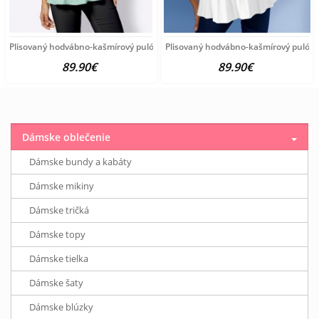
Plisovaný hodvábno-kašmírový pulóver vzhľadom Création
Plisovaný hodvábno-kašmírový pulóve
89.90€
89.90€
Dámske oblečenie
Dámske bundy a kabáty
Dámske mikiny
Dámske tričká
Dámske topy
Dámske tielka
Dámske šaty
Dámske blúzky