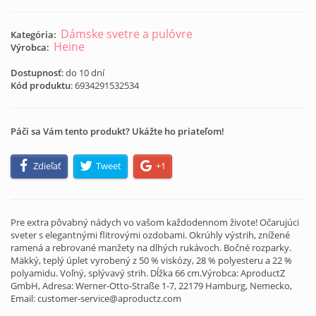
Dámske svetre a pulóvre
Kategória:
Heine
Výrobca:
Dostupnosť
: do 10 dní
Kód produktu
:
6934291532534
Páči sa Vám tento produkt? Ukážte ho priateľom!
Zdieľať
Tweet
+1
Pre extra pôvabný nádych vo vašom každodennom živote! Očarujúci
sveter s elegantnými flitrovými ozdobami. Okrúhly výstrih, znížené
ramená a rebrované manžety na dlhých rukávoch. Bočné rozparky.
Mäkký, teplý úplet vyrobený z 50 % viskózy, 28 % polyesteru a 22 %
polyamidu. Voľný, splývavý strih. Dĺžka 66 cm.Výrobca: AproductZ
GmbH, Adresa: Werner-Otto-Straße 1-7, 22179 Hamburg, Nemecko,
Email: customer-service@aproductz.com