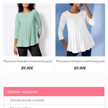
Plisovaný hodvábno-kašmírový pulóver vzhľadom Création
Plisovaný hodvábno-kašmírový pulóve
89.90€
89.90€
Dámske oblečenie
Dámske bundy a kabáty