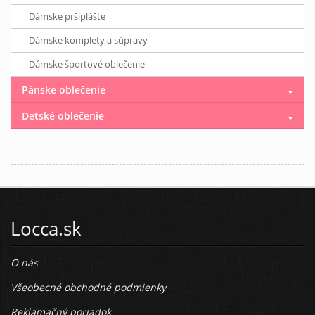
Dámske pršiplášte
Dámske komplety a súpravy
Dámske športové oblečenie
Pánske oblečenie
Detské oblečenie
Locca.sk
O nás
Všeobecné obchodné podmienky
Reklamačný poriadok