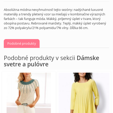
Absolútna módna nevyhnutnosť tejto sezóny: nadýchané luxusné
materiály a trendy pletený vzor sa miešajú v kombinačne výrazných
farbách – tak funguje móda. Mäkký, príjemný úplet v tvare, ktorý
obopína postavu. Rebrované manžety. Teplý, mäkký úplet vyrobený
zo 72% polyakrylu/21% polyamidu/7% vlny. Dĺžka 66 cm.
Podobné produkty
Podobné produkty v sekcii
Dámske
svetre a pulóvre