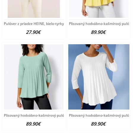
Pulóver z priadze HEINE, bielo-tyrkysový
Plisovaný hodvábno-kašmírový pulóve
27.90€
89.90€
Plisovaný hodvábno-kašmírový pulóver vzhľadom Création
Plisovaný hodvábno-kašmírový pulóve
89.90€
89.90€