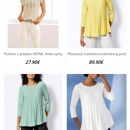
Pulóver z priadze HEINE, bielo-tyrkysový
Plisovaný hodvábno-kašmírový pulóve
27.90€
89.90€