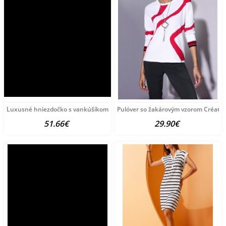
Luxusné hniezdočko s vankúšikom a perinkou
Pulóver so žakárovým vzorom Créatio
51.66€
29.90€