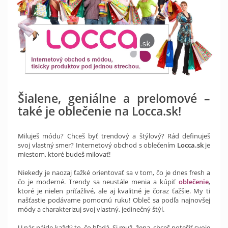
Šialene, geniálne a prelomové –
také je oblečenie na Locca.sk!
Miluješ módu? Chceš byť trendový a štýlový? Rád definuješ
svoj vlastný smer? Internetový obchod s oblečením
Locca.sk
je
miestom, ktoré budeš milovať!
Niekedy je naozaj ťažké orientovať sa v tom, čo je dnes fresh a
čo je moderné. Trendy sa neustále menia a kúpiť
oblečenie
,
ktoré je nielen príťažlivé, ale aj kvalitné je čoraz ťažšie. My ti
našťastie podávame pomocnú ruku! Obleč sa podľa najnovšej
módy a charakterizuj svoj vlastný, jedinečný štýl.
U nás nájde každý to, čo hľadá. Si muž, žena, chceš potešiť svoje