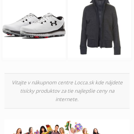
Vitajte v nákupnom centre Locca.sk kde nájdete
tisícky produktov za tie najlepšie ceny na
internete.