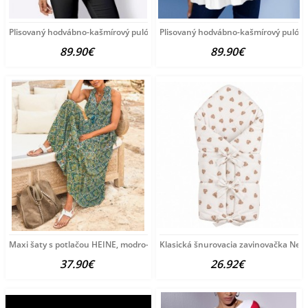
Plisovaný hodvábno-kašmírový pulóver
Plisovaný hodvábno-kašmírový pulóve
89.90€
89.90€
Maxi šaty s potlačou HEINE, modro-zeleno-žlté
Klasická šnurovacia zavinovačka New
37.90€
26.92€