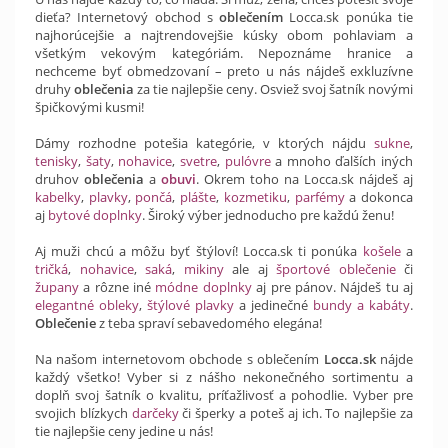
dieťa? Internetový obchod s
oblečením
Locca.sk ponúka tie
najhorúcejšie a najtrendovejšie kúsky obom pohlaviam a
všetkým vekovým kategóriám. Nepoznáme hranice a
nechceme byť obmedzovaní – preto u nás nájdeš exkluzívne
druhy
oblečenia
za tie najlepšie ceny. Osviež svoj šatník novými
špičkovými kusmi!
Dámy rozhodne potešia kategórie, v ktorých nájdu
sukne
,
tenisky
,
šaty
,
nohavice
,
svetre
,
pulóvre
a mnoho ďalších iných
druhov
oblečenia
a
obuvi
. Okrem toho na Locca.sk nájdeš aj
kabelky
,
plavky
,
pončá
,
plášte
,
kozmetiku
,
parfémy
a dokonca
aj
bytové doplnky
. Široký výber jednoducho pre každú ženu!
Aj muži chcú a môžu byť štýloví! Locca.sk ti ponúka
košele
a
tričká
,
nohavice
,
saká
,
mikiny
ale aj
športové oblečenie
či
župany
a rôzne iné
módne doplnky
aj pre pánov. Nájdeš tu aj
elegantné obleky
,
štýlové plavky
a jedinečné
bundy a kabáty
.
Oblečenie
z teba spraví sebavedomého elegána!
Na našom internetovom obchode s oblečením
Locca.sk
nájde
každý všetko! Vyber si z nášho nekonečného sortimentu a
doplň svoj šatník o kvalitu, príťažlivosť a pohodlie. Vyber pre
svojich blízkych
darčeky
či šperky a poteš aj ich. To najlepšie za
tie najlepšie ceny jedine u nás!