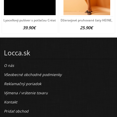
Lyocellový pulóver s potlačou Création
Džersejové pruhované šaty HEINE, bie
39.90€
25.90€
Locca.sk
O nás
Všeobecné obchodné podmienky
Reklamačný poriadok
Výmena / vrátenie tovaru
Kontakt
Pridať obchod