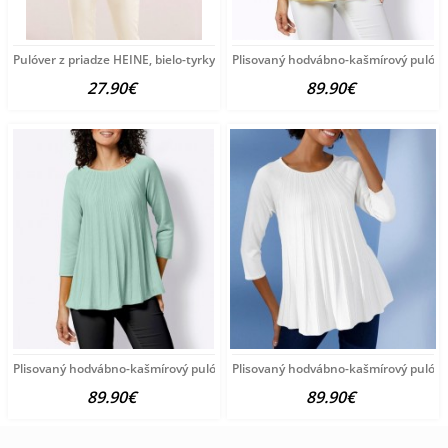
Pulóver z priadze HEINE, bielo-tyrkysový
Plisovaný hodvábno-kašmírový pulóve
27.90€
89.90€
Plisovaný hodvábno-kašmírový pulóver vzhľadom Création
Plisovaný hodvábno-kašmírový pulóve
89.90€
89.90€