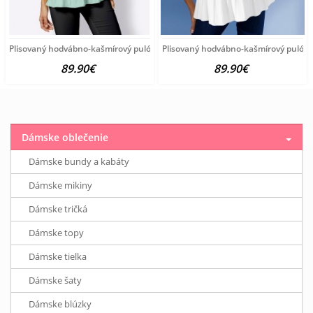
Plisovaný hodvábno-kašmírový pulóver vzhľadom Création
Plisovaný hodvábno-kašmírový pulóve
89.90€
89.90€
Dámske oblečenie
Dámske bundy a kabáty
Dámske mikiny
Dámske tričká
Dámske topy
Dámske tielka
Dámske šaty
Dámske blúzky