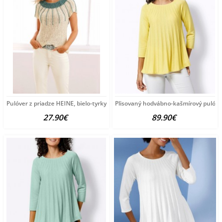
Pulóver z priadze HEINE, bielo-tyrkysový
Plisovaný hodvábno-kašmírový pulóve
27.90€
89.90€