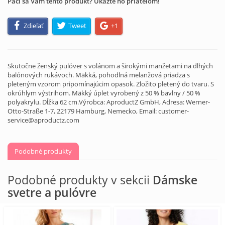
Páči sa Vám tento produkt? Ukážte ho priateľom!
Zdieľať
Tweet
+1
Skutočne ženský pulóver s volánom a širokými manžetami na dlhých
balónových rukávoch. Mäkká, pohodlná melanžová priadza s
pleteným vzorom pripomínajúcim opasok. Zložito pletený do tvaru. S
okrúhlym výstrihom. Mäkký úplet vyrobený z 50 % bavlny / 50 %
polyakrylu. Dĺžka 62 cm.Výrobca: AproductZ GmbH, Adresa: Werner-
Otto-Straße 1-7, 22179 Hamburg, Nemecko, Email: customer-
service@aproductz.com
Podobné produkty
Podobné produkty v sekcii
Dámske
svetre a pulóvre