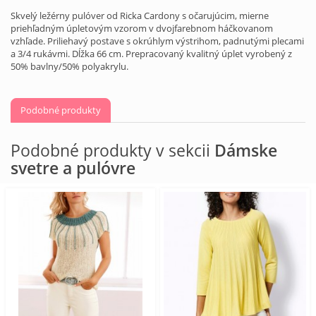
Skvelý ležérny pulóver od Ricka Cardony s očarujúcim, mierne
priehľadným úpletovým vzorom v dvojfarebnom háčkovanom
vzhľade. Priliehavý postave s okrúhlym výstrihom, padnutými plecami
a 3/4 rukávmi. Dĺžka 66 cm. Prepracovaný kvalitný úplet vyrobený z
50% bavlny/50% polyakrylu.
Podobné produkty
Podobné produkty v sekcii
Dámske
svetre a pulóvre