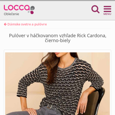
Oblečenie
MENU
Dámske svetre a pulóvre
Pulóver v háčkovanom vzhľade Rick Cardona,
čierno-biely