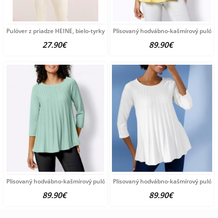
Pulóver z priadze HEINE, bielo-tyrkysový
Plisovaný hodvábno-kašmírový pulóve
27.90€
89.90€
Plisovaný hodvábno-kašmírový pulóver vzhľadom Création
Plisovaný hodvábno-kašmírový pulóve
89.90€
89.90€