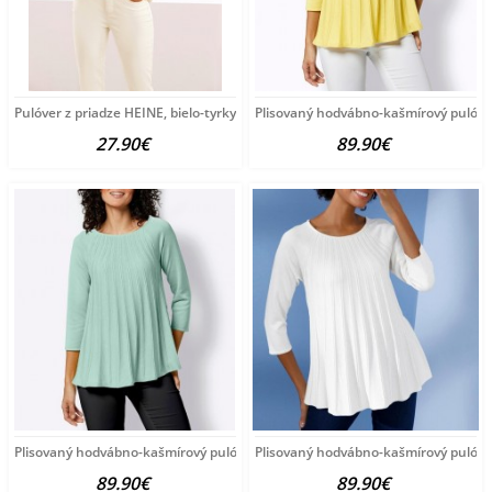
Pulóver z priadze HEINE, bielo-tyrkysový
Plisovaný hodvábno-kašmírový pulóve
27.90€
89.90€
Plisovaný hodvábno-kašmírový pulóver vzhľadom Création
Plisovaný hodvábno-kašmírový pulóve
89.90€
89.90€