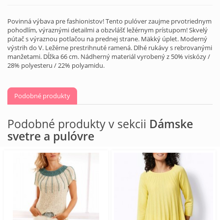
Povinná výbava pre fashionistov! Tento pulóver zaujme prvotriednym
pohodlím, výraznými detailmi a obzvlášť ležérnym prístupom! Skvelý
pútač s výraznou potlačou na prednej strane. Mäkký úplet. Moderný
výstrih do V. Ležérne prestrihnuté ramená. Dlhé rukávy s rebrovanými
manžetami. Dĺžka 66 cm. Nádherný materiál vyrobený z 50% viskózy /
28% polyesteru / 22% polyamidu.
Podobné produkty
Podobné produkty v sekcii
Dámske
svetre a pulóvre