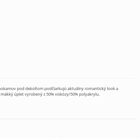
rahokamov pod dekoltom podčiarkujú aktuálny romantický look a
 mäkký úplet vyrobený z 50% viskózy/50% polyakrylu.