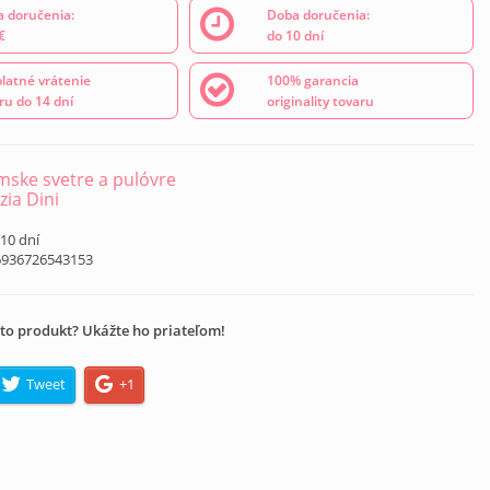
 doručenia:
Doba doručenia:
€
do 10 dní
latné vrátenie
100% garancia
ru do 14 dní
originality tovaru
ske svetre a pulóvre
zia Dini
 10 dní
6936726543153
to produkt? Ukážte ho priateľom!
Tweet
+1