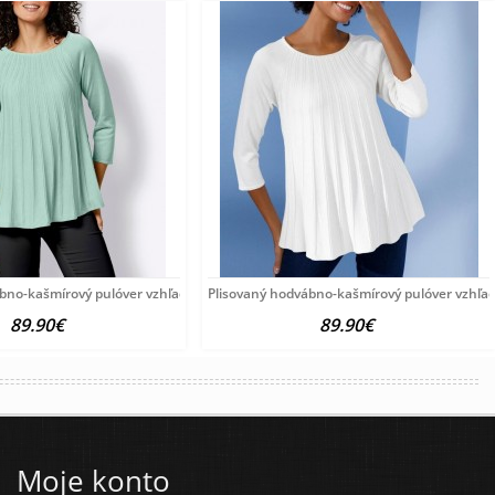
ábno-kašmírový pulóver vzhľadom Création
Plisovaný hodvábno-kašmírový pulóver vzhľa
89.90€
89.90€
Moje konto