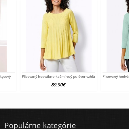
rkysový
Plisovaný hodvábno-kašmírový pulóver vzhľadom Création
Plisovaný hodv
89.90€
Populárne kategórie