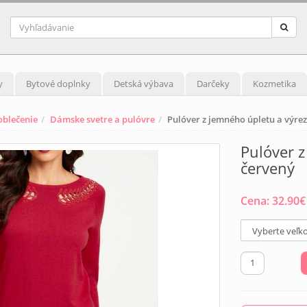
y
Bytové doplnky
Detská výbava
Darčeky
Kozmetika
blečenie
Dámske svetre a pulóvre
Pulóver z jemného úpletu a výre
Pulóver z
červený
Cena:
32.90
€