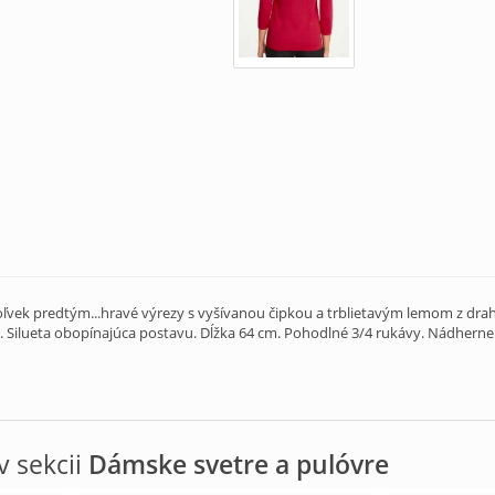
ykoľvek predtým...hravé výrezy s vyšívanou čipkou a trblietavým lemom z d
Silueta obopínajúca postavu. Dĺžka 64 cm. Pohodlné 3/4 rukávy. Nádherne
 sekcii
Dámske svetre a pulóvre