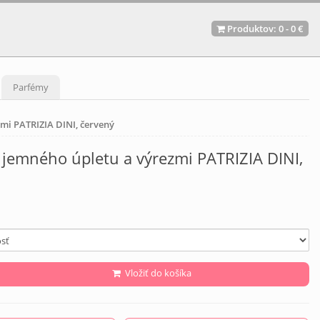
Produktov:
0
-
0 €
Parfémy
zmi PATRIZIA DINI, červený
 jemného úpletu a výrezmi PATRIZIA DINI,
Vložiť do košíka