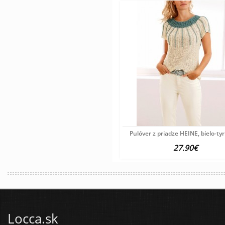
Pulóver z priadze HEINE, bielo-ty
27.90€
Locca.sk