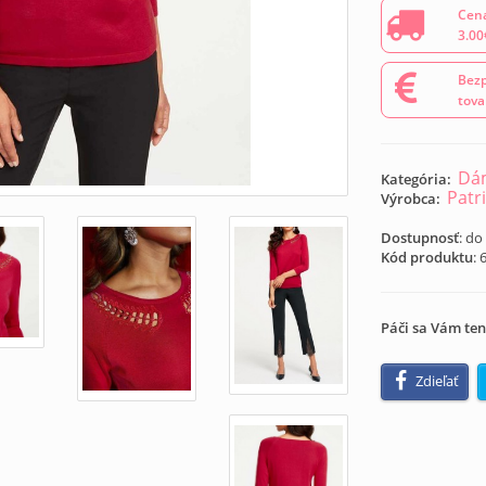
Cena
3.00
Bezp
tova
Dám
Kategória:
Patri
Výrobca:
Dostupnosť
: do
Kód produktu
:
Páči sa Vám ten
Zdieľať