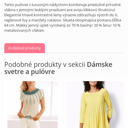
Tento pulóver s luxusným nádychom kombinuje priedušné prírodné
vlákna s jemnými lesklými priadzami pre svoju klbkovú štruktúru!
Elegantné tmavé kontrastné lemy výrazne zdôrazňujú výstrih do V,
raglánové švy a manžety rukávov. Silueta obopínajúca postavu.Dĺžka
64 cm. Mäkký jemný úplet vyrobený zo 70 % bavlny/ 20 % ľanu/ 10 %
metalizovaných vlákien.
Podobné produkty
Podobné produkty v sekcii
Dámske
svetre a pulóvre