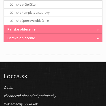
Dámske pršiplášte
Dámske komplety a súpravy
Dámske športové oblečenie
Pánske oblečenie
Detské oblečenie
Locca.sk
O nás
Všeobecné obchodné podmienky
Reklamačný poriadok