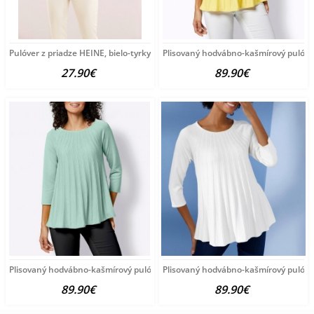
Pulóver z priadze HEINE, bielo-tyrkysový
Plisovaný hodvábno-kašmírový pulóve
27.90€
89.90€
Plisovaný hodvábno-kašmírový pulóver vzhľadom Création
Plisovaný hodvábno-kašmírový pulóve
89.90€
89.90€