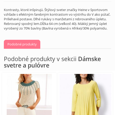
Kontrasty, ktoré inšpirujú. Štýlový sveter značky Heine v športovom
vzhľade s efektným farebným kontrastom vo výstrihu do V ako pútač.
Priliehavé postave. Dlhé rukávy s manžetami z rebrovaného úpletu.
Rebrovaný spodný lem.Dĺžka 64 cm (veľkosť 40). Mäkký jemný úplet
vyrobený zo 70% bavlny (Bavlna vyrobená v Afrike)/30% polyamidu.
Podobné produkty
Podobné produkty v sekcii
Dámske
svetre a pulóvre