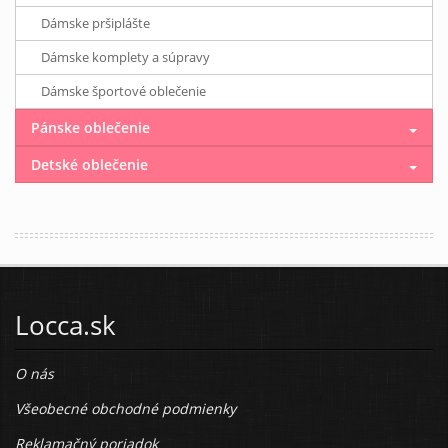
Dámske pršiplášte
Dámske komplety a súpravy
Dámske športové oblečenie
Pánske oblečenie
Detské oblečenie
Locca.sk
O nás
Všeobecné obchodné podmienky
Reklamačný poriadok