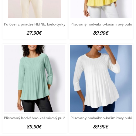
Pulóver z priadze HEINE, bielo-tyrkysový
Plisovaný hodvábno-kašmírový pulóve
27.90€
89.90€
Plisovaný hodvábno-kašmírový pulóver vzhľadom Création
Plisovaný hodvábno-kašmírový pulóve
89.90€
89.90€