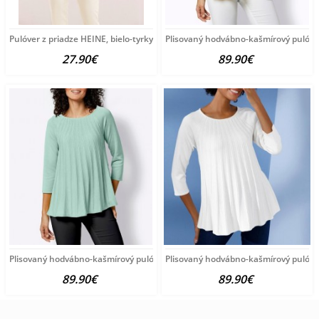
Pulóver z priadze HEINE, bielo-tyrkysový
Plisovaný hodvábno-kašmírový pulóve
27.90€
89.90€
Plisovaný hodvábno-kašmírový pulóver vzhľadom Création
Plisovaný hodvábno-kašmírový pulóve
89.90€
89.90€