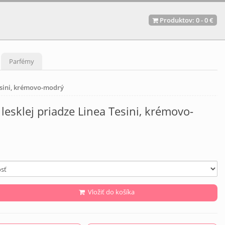
Produktov:
0
-
0 €
Parfémy
Tesini, krémovo-modrý
 lesklej priadze Linea Tesini, krémovo-
Vložiť do košíka