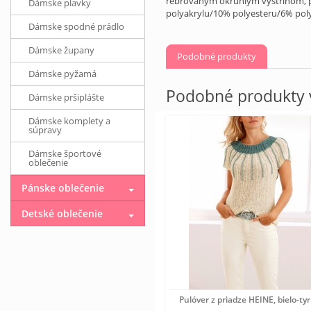
rebrovaným okrúhlym výstrihom, p
Dámske plavky
polyakrylu/10% polyesteru/6% pol
Dámske spodné prádlo
Dámske župany
Podobné produkty
Dámske pyžamá
Podobné produkty v
Dámske pršiplášte
Dámske komplety a
súpravy
Dámske športové
oblečenie
Pánske oblečenie
Detské oblečenie
Pulóver z priadze HEINE, bielo-ty