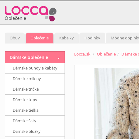
Oblečenie
Obuv
Oblečenie
Kabelky
Hodinky
Módne doplnk
Locca.sk
Oblečenie
Dámske o
Dámske oblečenie
Dámske bundy a kabáty
Dámske mikiny
Dámske tričká
Dámske topy
Dámske tielka
Dámske šaty
Dámske blúzky