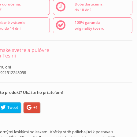
 doručenia:
Doba doručenia:
€
do 10 dní
latné vrátenie
100% garancia
ru do 14 dní
originality tovaru
ske svetre a pulóvre
a Tesini
 10 dní
6921512243058
to produkt? Ukážte ho priateľom!
Tweet
+1
nými lesklými odleskami. Krátky strih priliehajúci k postave s