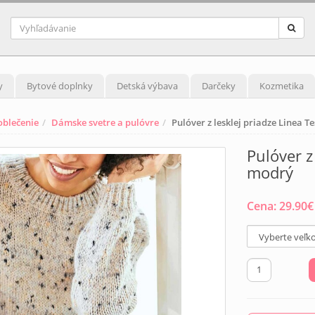
y
Bytové doplnky
Detská výbava
Darčeky
Kozmetika
blečenie
Dámske svetre a pulóvre
Pulóver z lesklej priadze Linea 
Pulóver z
modrý
Cena:
29.90
€