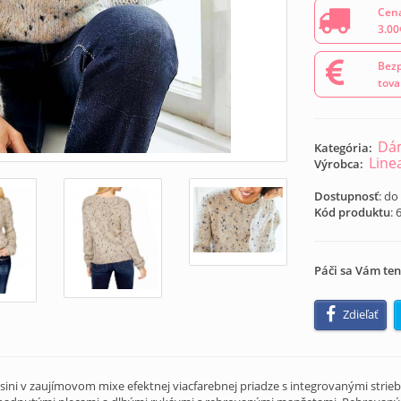
Cena
3.00
Bezp
tova
Dám
Kategória:
Line
Výrobca:
Dostupnosť
: do
Kód produktu
:
Páči sa Vám ten
Zdieľať
ni v zaujímovom mixe efektnej viacfarebnej priadze s integrovanými striebor