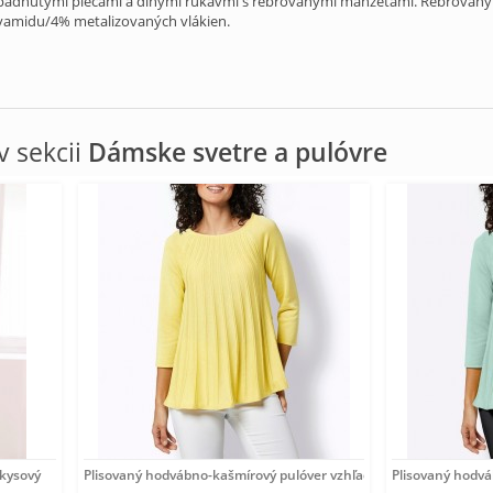
adnutými plecami a dlhými rukávmi s rebrovanými manžetami. Rebrovaný 
yamidu/4% metalizovaných vlákien.
 sekcii
Dámske svetre a pulóvre
rkysový
Plisovaný hodvábno-kašmírový pulóver vzhľadom Création
Plisovaný hodv