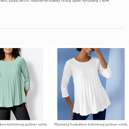
lem. Dĺžka 58 cm. Nádherne mäkký hrubý úplet vyrobený z 80%
ábno-kašmírový pulóver vzhľadom Création
Plisovaný hodvábno-kašmírový pulóver vzhľa