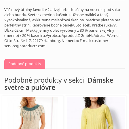
Váš nový útulný favorit v žiarivej farbe! Ideálny na nosenie pod sako
alebo bundu. Sveter z merino-kašmíru. Úžasne mäkký a teplý.
Vysokokvalitná, exkluzívna melanžová tkanina, precízne pletená pre
perfektný strih. Rebrované bočné panely. Stojáček. Krátke rukávy.
Dĺžka 62 cm. Mäkký jemný úplet vyrobený z 80 % panenskej vlny
(merino) / 20 % kašmíru.Výrobca: AproductZ GmbH; Adresa: Werner-
Otto-Straße 1-7, 22179 Hamburg, Nemecko; E-mail: customer-
service@aproductz.com
Podobné produkty
Podobné produkty v sekcii
Dámske
svetre a pulóvre