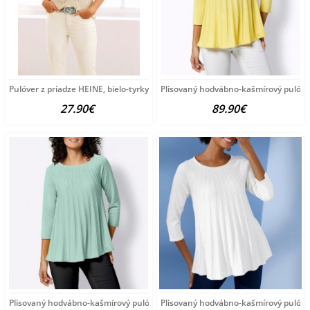
Pulóver z priadze HEINE, bielo-tyrkysový
Plisovaný hodvábno-kašmírový pulóve
27.90€
89.90€
Plisovaný hodvábno-kašmírový pulóver vzhľadom Création
Plisovaný hodvábno-kašmírový pulóve