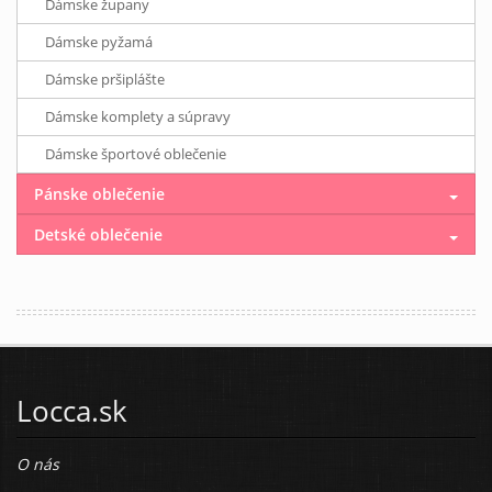
Dámske župany
Dámske pyžamá
Dámske pršiplášte
Dámske komplety a súpravy
Dámske športové oblečenie
Pánske oblečenie
Detské oblečenie
Locca.sk
O nás