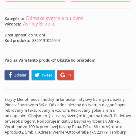
Dámske svetre a pulóvre
Kategória:
Ashley Brooke
Výrobca:
Dostupnosť
: do 10 dní
Kód produktu
:
8859191052044
Páči sa Vám tento produkt? Ukážte ho priateľom!
Zdieľať
Tweet
+1
Skrytý klenot medzi módnymi fanúšikmi: štýlový kardigan z bavlny
Pima v športovom štýle! Dôkladne pletený do tvaru, s diagonálnym,
rebrovaným textúrovaným vzorom. Rebrovaný golier a lem s
odklopením. Obojsmerný zips s vyrazeným logom na ťahači. Perleťový
prívesok s logom. Podporuje iniciatívu Bavlna vyrobená v Afrike.
Vyrobené zo 100 % prémiovej bavlny Pima. Dĺžka 66 cm. Výrobca:
AproductZ GmbH; Adresa: Werner-Otto-Straße 1-7, 22179 Hamburg,