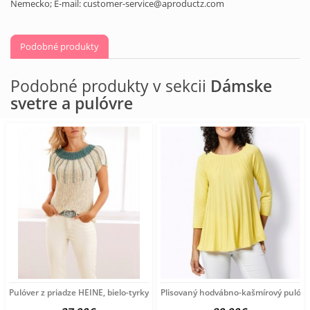
Nemecko; E-mail: customer-service@aproductz.com
Podobné produkty
Podobné produkty v sekcii
Dámske
svetre a pulóvre
Pulóver z priadze HEINE, bielo-tyrkysový
Plisovaný hodvábno-kašmírový pulóve