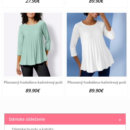
27.90€
89.90€
Plisovaný hodvábno-kašmírový pulóver vzhľadom Création
Plisovaný hodvábno-kašmírový pulóve
89.90€
89.90€
Dámske oblečenie
Dámske bundy a kabáty