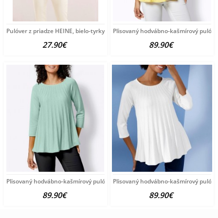
Pulóver z priadze HEINE, bielo-tyrkysový
Plisovaný hodvábno-kašmírový pulóve
27.90€
89.90€
Plisovaný hodvábno-kašmírový pulóver vzhľadom Création
Plisovaný hodvábno-kašmírový pulóve
89.90€
89.90€