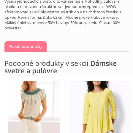
Vyzerá jednoducho a preto o to vznešenejšie! Pohodlný pulóver s
hladkou rebrovanou štruktúrou – jednoduchý vpredu a s WOW
efektom vzadu Okrúhly výstrih. Výstrih do V na chrbte so ženskou
čipkou. Rovná forma. Dĺžka 62 cm. Módne široké klubové rukávy.
Mäkký úplet vyrobený z 50% bavlny/ 50% polyakrylu. Čipka: 100%
polyester.
Podobné produkty
Podobné produkty v sekcii
Dámske
svetre a pulóvre