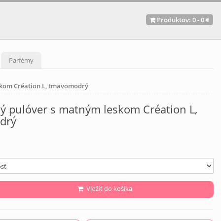
Produktov:
0
-
0 €
Parfémy
skom Création L, tmavomodrý
ý pulóver s matným leskom Création L,
drý
Vložiť do košíka