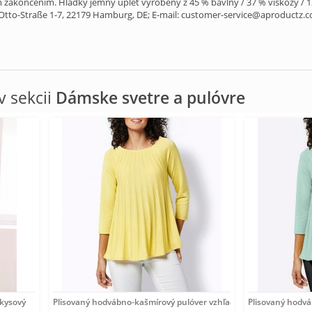
zakončením. Hladký jemný úplet vyrobený z 45 % bavlny / 37 % viskózy / 12
tto-Straße 1-7, 22179 Hamburg, DE; E-mail: customer-service@aproductz.
 sekcii
Dámske svetre a pulóvre
rkysový
Plisovaný hodvábno-kašmírový pulóver vzhľadom Création
Plisovaný hodv