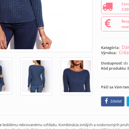
Cena
3.00
Bezp
tova
Dám
Kategória:
Créa
Výrobca:
Dostupnosť
: do
Kód produktu
:
Páči sa Vám ten
Zdieľať
 lesklému rebrovanému vzhľadu. Kombinácia zvislých a vodorovných pruhov 