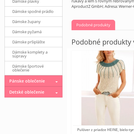
rukávy a lem s rovným rebrovaným 
Dámske plavky
AproductZ GmbH; Adresa: Werner-O
Dámske spodné prádlo
Dámske župany
Podobné produkty
Dámske pyžamá
Podobné produkty v
Dámske pršiplášte
Dámske komplety a
súpravy
Dámske športové
oblečenie
Pánske oblečenie
Detské oblečenie
Pulóver z priadze HEINE, bielo-ty