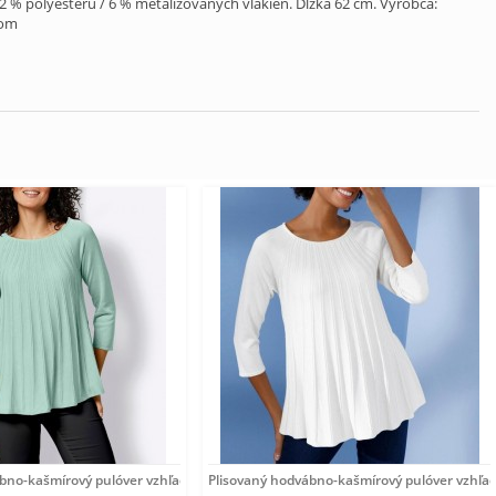
 % polyesteru / 6 % metalizovaných vlákien. Dĺžka 62 cm. Výrobca:
com
ábno-kašmírový pulóver vzhľadom Création
Plisovaný hodvábno-kašmírový pulóver vzhľa