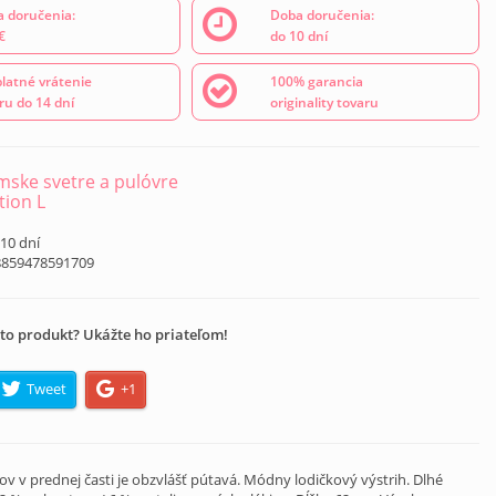
 doručenia:
Doba doručenia:
€
do 10 dní
latné vrátenie
100% garancia
ru do 14 dní
originality tovaru
ske svetre a pulóvre
tion L
 10 dní
8859478591709
to produkt? Ukážte ho priateľom!
Tweet
+1
v prednej časti je obzvlášť pútavá. Módny lodičkový výstrih. Dlhé