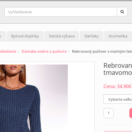
y
Bytové doplnky
Detská výbava
Darčeky
Kozmetika
blečenie
Dámske svetre a pulóvre
Rebrovaný pulóver s matným le
Rebrovan
tmavomo
Cena:
34.90
€