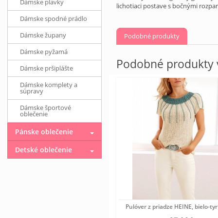
Dámske plavky
lichotiaci postave s bočnými rozp
Dámske spodné prádlo
Dámske župany
Podobné produkty
Dámske pyžamá
Podobné produkty v
Dámske pršiplášte
Dámske komplety a
súpravy
Dámske športové
oblečenie
Pánske oblečenie
Detské oblečenie
Pulóver z priadze HEINE, bielo-ty