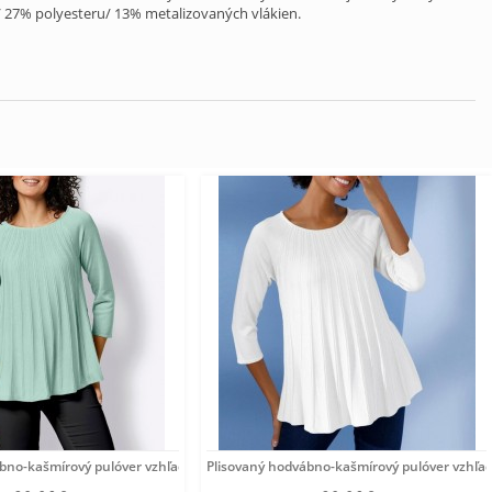
/ 27% polyesteru/ 13% metalizovaných vlákien.
ábno-kašmírový pulóver vzhľadom Création
Plisovaný hodvábno-kašmírový pulóver vzhľa