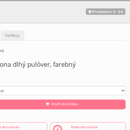
Produktov:
0
-
0 €
Parfémy
bný
ona dlhý pulóver, farebný
Vložiť do košíka
 doručenia:
Doba doručenia: