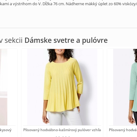
arkami a výstrihom do V. Dĺžka 76 cm. Nádherne mäkký úplet zo 60% viskózy
 sekcii
Dámske svetre a pulóvre
rkysový
Plisovaný hodvábno-kašmírový pulóver vzhľadom Création
Plisovaný hodv