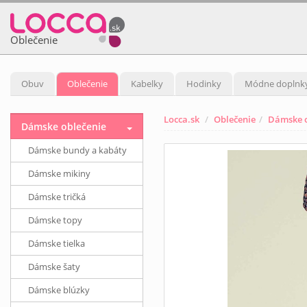
Oblečenie
Obuv
Oblečenie
Kabelky
Hodinky
Módne doplnk
Locca.sk
Oblečenie
Dámske o
Dámske oblečenie
Dámske bundy a kabáty
Dámske mikiny
Dámske tričká
Dámske topy
Dámske tielka
Dámske šaty
Dámske blúzky