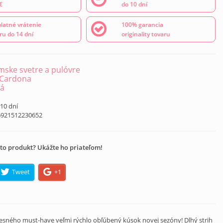
€
do 10 dní
latné vrátenie
100% garancia
ru do 14 dní
originality tovaru
ske svetre a pulóvre
 Cardona
ná
 10 dní
6921512230652
to produkt? Ukážte ho priateľom!
Tweet
+1
blesného must-have veľmi rýchlo obľúbený kúsok novej sezóny! Dlhý strih