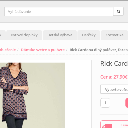
y
Bytové doplnky
Detská výbava
Darčeky
Kozmetika
blečenie
Dámske svetre a pulóvre
Rick Cardona dlhý pulóver, fare
Rick Card
Cena:
27.90
€
Cena