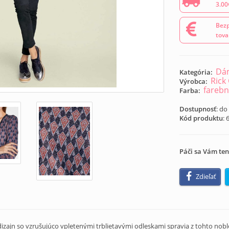
3.00
Bezp
tova
Dám
Kategória:
Rick
Výrobca:
fareb
Farba:
Dostupnosť
: do
Kód produktu
:
Páči sa Vám ten
Zdieľať
 dizajn so vzrušujúco vpletenými trblietavými odleskami spravia z tohto no