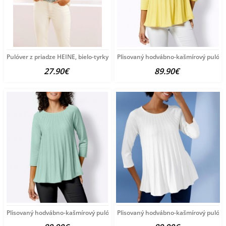
Pulóver z priadze HEINE, bielo-tyrkysový
Plisovaný hodvábno-kašmírový pulóve
27.90€
89.90€
Plisovaný hodvábno-kašmírový pulóver vzhľadom Création
Plisovaný hodvábno-kašmírový pulóve