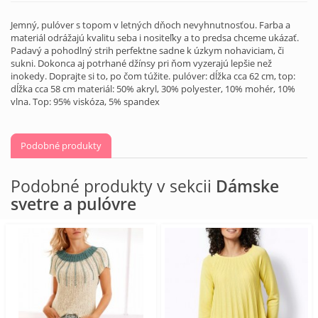
Jemný, pulóver s topom v letných dňoch nevyhnutnosťou. Farba a
materiál odrážajú kvalitu seba i nositeľky a to predsa chceme ukázať.
Padavý a pohodlný strih perfektne sadne k úzkym nohaviciam, či
sukni. Dokonca aj potrhané džínsy pri ňom vyzerajú lepšie než
inokedy. Doprajte si to, po čom túžite. pulóver: dĺžka cca 62 cm, top:
dĺžka cca 58 cm materiál: 50% akryl, 30% polyester, 10% mohér, 10%
vlna. Top: 95% viskóza, 5% spandex
Podobné produkty
Podobné produkty v sekcii
Dámske
svetre a pulóvre